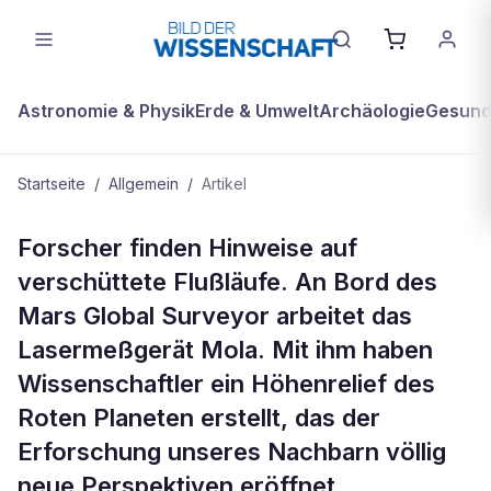
Astronomie & Physik
Erde & Umwelt
Archäologie
Gesundh
Startseite
/
Allgemein
/
Artikel
ALLGEMEIN
Forscher finden Hinweise auf
Der vermessene Mars
verschüttete Flußläufe. An Bord des
Mars Global Surveyor arbeitet das
Lasermeßgerät Mola. Mit ihm haben
Wissenschaftler ein Höhenrelief des
Roten Planeten erstellt, das der
Erforschung unseres Nachbarn völlig
neue Perspektiven eröffnet.