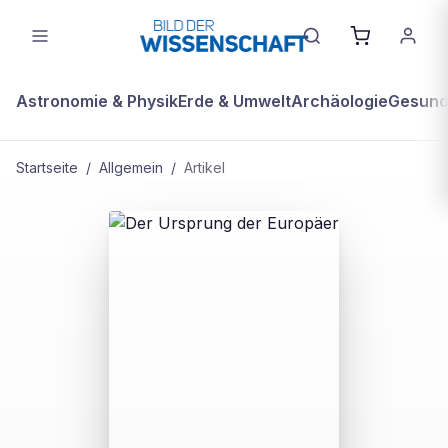
Astronomie & Physik
Erde & Umwelt
Archäologie
Gesundh
Startseite
/
Allgemein
/
Artikel