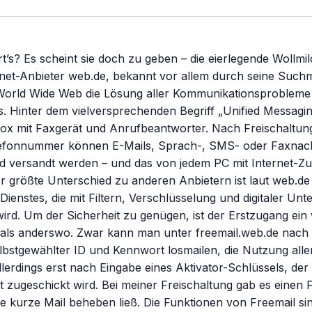
rt’s? Es scheint sie doch zu geben – die eierlegende Wollmi
rnet-Anbieter web.de, bekannt vor allem durch seine Such
 World Wide Web die Lösung aller Kommunikationsprobleme
os. Hinter dem vielversprechenden Begriff „Unified Messagin
box mit Faxgerät und Anrufbeantworter. Nach Freischaltun
elefonnummer können E-Mails, Sprach-, SMS- oder Faxnac
 versandt werden – und das von jedem PC mit Internet-Z
er größte Unterschied zu anderen Anbietern ist laut web.de
Dienstes, die mit Filtern, Verschlüsselung und digitaler Unte
wird. Um der Sicherheit zu genügen, ist der Erstzugang ein
 als anderswo. Zwar kann man unter freemail.web.de nach
lbstgewählter ID und Kennwort losmailen, die Nutzung alle
allerdings erst nach Eingabe eines Aktivator-Schlüssels, der
 zugeschickt wird. Bei meiner Freischaltung gab es einen F
e kurze Mail beheben ließ. Die Funktionen von Freemail si