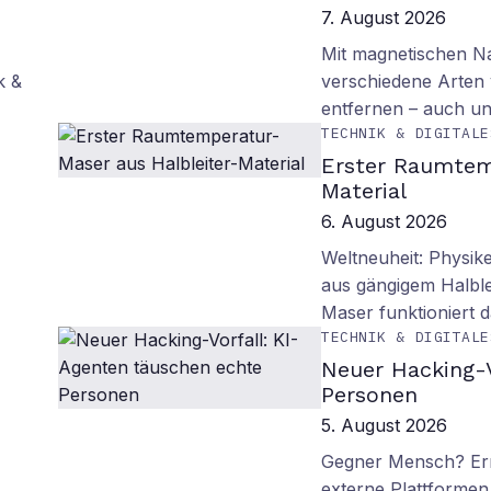
7. August 2026
Mit magnetischen Na
k &
verschiedene Arten
entfernen – auch un
TECHNIK & DIGITALE
Erster Raumtem
Material
6. August 2026
Weltneuheit: Physik
aus gängigem Halblei
Maser funktioniert
TECHNIK & DIGITALE
Neuer Hacking-V
Personen
5. August 2026
Gegner Mensch? Ern
externe Plattformen