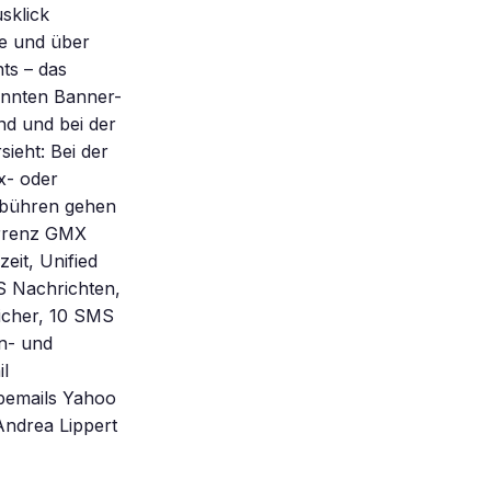
sklick
e und über
ts – das
nannten Banner-
nd und bei der
ieht: Bei der
x- oder
Gebühren gehen
urrenz GMX
it, Unified
S Nachrichten,
icher, 10 SMS
in- und
il
rbemails Yahoo
Andrea Lippert