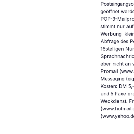
Posteingangso
geöffnet werd
POP-3-Mailpro
stimmt nur auf
Werbung, klein
Abfrage des Po
16stelligen N
Sprachnachric
aber nicht an
Promail (www.
Messaging (ei
Kosten: DM 5,
und 5 Faxe pro
Weckdienst. Fr
(www.hotmail.
(www.yahoo.de)