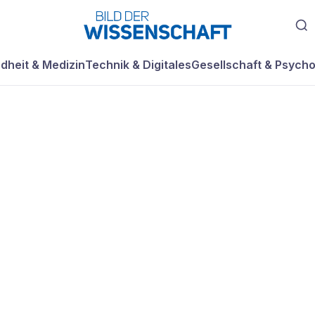
dheit & Medizin
Technik & Digitales
Gesellschaft & Psycho
faxanrufbeantwo
von web.de