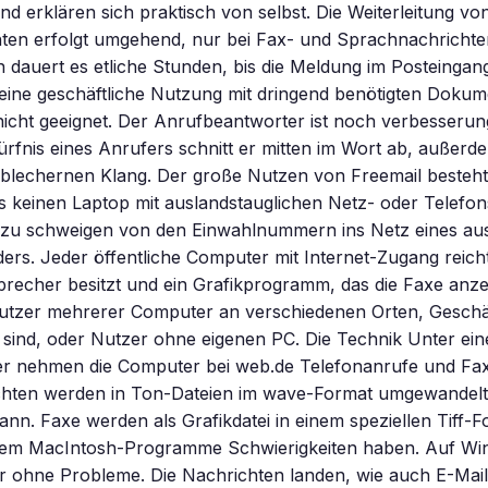
und erklären sich praktisch von selbst. Die Weiterleitung vo
en erfolgt umgehend, nur bei Fax- und Sprachnachrichte
 dauert es etliche Stunden, bis die Meldung im Posteinga
 eine geschäftliche Nutzung mit dringend benötigten Dokum
nicht geeignet. Der Anrufbeantworter ist noch verbesserun
ürfnis eines Anrufers schnitt er mitten im Wort ab, außerdem
 blechernen Klang. Der große Nutzen von Freemail besteht
 keinen Laptop mit auslandstauglichen Netz- oder Telefo
 zu schweigen von den Einwahlnummern ins Netz eines au
ders. Jeder öffentliche Computer mit Internet-Zugang reich
precher besitzt und ein Grafikprogramm, das die Faxe anzei
nutzer mehrerer Computer an verschiedenen Orten, Geschäf
n sind, oder Nutzer ohne eigenen PC. Die Technik Unter eine
 nehmen die Computer bei web.de Telefonanrufe und Fax
hten werden in Ton-Dateien im wave-Format umgewandelt,
nn. Faxe werden als Grafikdatei in einem speziellen Tiff-
 dem MacIntosh-Programme Schwierigkeiten haben. Auf W
er ohne Probleme. Die Nachrichten landen, wie auch E-Mai