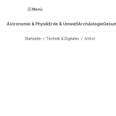
Menü
Astronomie & Physik
Erde & Umwelt
Archäologie
Gesun
Startseite
/
Technik & Digitales
/
Artikel
TECHNIK & DIGITALES
Der SMSMail
– Freemail 