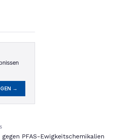
bnissen
EGEN →
S
gegen PFAS-Ewigkeitschemikalien