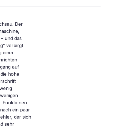
lchsau. Der
maschine,
 – und das
g” verbirgt
g einer
hrichten
ugang auf
 die hohe
rschrift
 wenig
 wenigen
r Funktionen
 nach ein paar
ehler, der sich
nd sehr