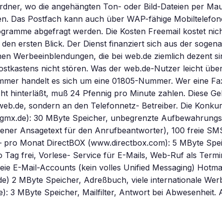
rdner, wo die angehängten Ton- oder Bild-Dateien per Mau
en. Das Postfach kann auch über WAP-fähige Mobiltelefon
gramme abgefragt werden. Die Kosten Freemail kostet nich
 den ersten Blick. Der Dienst finanziert sich aus der soge
en Werbeeinblendungen, die bei web.de ziemlich dezent si
stkastens nicht stören. Was der web.de-Nutzer leicht übers
ummer handelt es sich um eine 01805-Nummer. Wer eine Fa
ht hinterläßt, muß 24 Pfennig pro Minute zahlen. Diese 
 web.de, sondern an den Telefonnetz- Betreiber. Die Konk
gmx.de): 30 MByte Speicher, unbegrenzte Aufbewahrungsze
gener Ansagetext für den Anrufbeantworter), 100 freie SM
– pro Monat DirectBOX (www.directbox.com): 5 MByte Spe
 Tag frei, Vorlese- Service für E-Mails, Web-Ruf als Term
eie E-Mail-Accounts (kein volles Unified Messaging) Hotma
de) 2 MByte Speicher, Adreßbuch, viele internationale We
: 3 MByte Speicher, Mailfilter, Antwort bei Abwesenheit. 