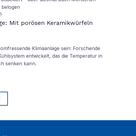
d belogen
S
ge: Mit porösen Keramikwürfeln
tromfressende Klimaanlage sein: Forschende
Kühlsystem entwickelt, das die Temperatur in
ch senken kann.
E