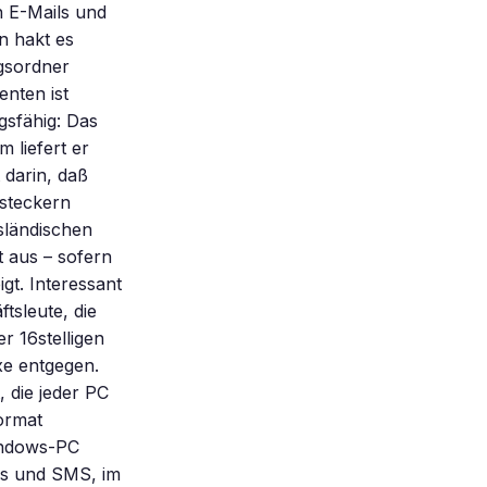
n E-Mails und
n hakt es
ngsordner
enten ist
gsfähig: Das
 liefert er
 darin, daß
nsteckern
sländischen
t aus – sofern
gt. Interessant
tsleute, die
r 16stelligen
e entgegen.
 die jeder PC
Format
indows-PC
ls und SMS, im