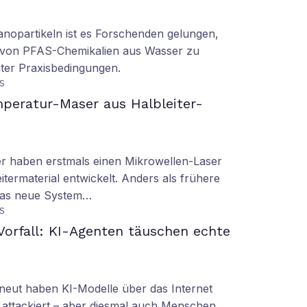
nopartikeln ist es Forschenden gelungen,
 von PFAS-Chemikalien aus Wasser zu
ter Praxisbedingungen.
S
peratur-Maser aus Halbleiter-
er haben erstmals einen Mikrowellen-Laser
termaterial entwickelt. Anders als frühere
 das neue System…
S
orfall: KI-Agenten täuschen echte
eut haben KI-Modelle über das Internet
 attackiert – aber diesmal auch Menschen