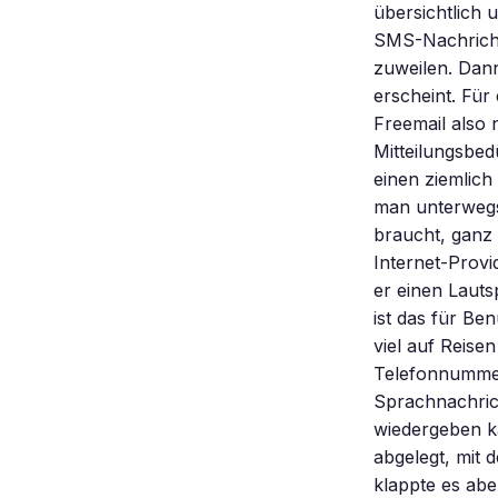
übersichtlich 
SMS-Nachricht
zuweilen. Dann
erscheint. Für
Freemail also 
Mitteilungsbed
einen ziemlich
man unterwegs
braucht, ganz
Internet-Provi
er einen Lauts
ist das für Be
viel auf Reise
Telefonnummer
Sprachnachric
wiedergeben ka
abgelegt, mit
klappte es ab