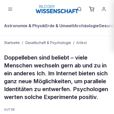
Astronomie & Physik
Erde & Umwelt
Archäologie
Gesundh
Startseite
/
Gesellschaft & Psychologie
/
Artikel
GESELLSCHAFT & PSYCHOLOGIE
Doppelleben sind beliebt – viele
Der Reiz der geheimen Existenz
Menschen wechseln gern ab und zu in
ein anderes Ich. Im Internet bieten sich
ganz neue Möglichkeiten, um parallele
Identitäten zu entwerfen. Psychologen
werten solche Experimente positiv.
AUTOR