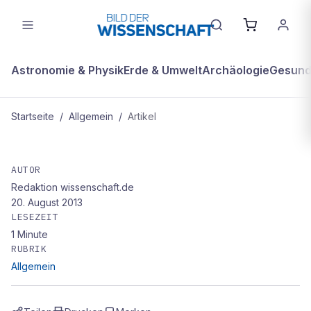
Astronomie & Physik
Erde & Umwelt
Archäologie
Gesundh
Startseite
/
Allgemein
/
Artikel
ALLGEMEIN
Der Plasma-Paternoster
AUTOR
Redaktion wissenschaft.de
20. August 2013
LESEZEIT
1
Minute
RUBRIK
Allgemein