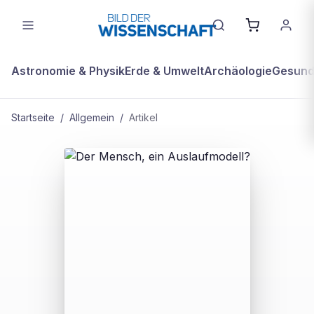
Astronomie & Physik
Erde & Umwelt
Archäologie
Gesundh
Startseite
/
Allgemein
/
Artikel