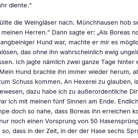
hr diente.“
füllte die Weingläser nach. Münchhausen hob se
meinen Herren.“ Dann sagte er: „Als Boreas n
langbeiniger Hund war, machte er mir es möglic
ulösen, das ohne ihn wahrscheinlich ewig ungel
sen. Ich jagte nämlich zwei ganze Tage hinter
Mein Hund brachte ihn immer wieder herum, ab
 zum Schuss kommen. An Hexerei zu glauben, i
ewesen, dazu habe ich zu außerordentliche Din
 war ich mit meinen fünf Sinnen am Ende. Endlic
pe doch so nahe, dass Boreas ihn erreichen k
 nur noch ­einen Vorsprung von 50 Hasensprün
 so, dass in der Zeit, in der der Hase sechs Sp