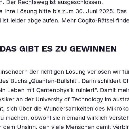
n. Der Rechtsweg ist ausgeschlossen.
e Ihre Lösung bitte bis zum 30. Juni 2025: Das
 ist leider abgelaufen. Mehr Cogito-Rätsel find
DAS GIBT ES ZU GEWINNEN
insendern der richtigen Lösung verlosen wir fü
es Buchs „Quanten-Bullshit“. Darin schildert Chr
in Leben mit Qantenphysik ruiniert“. Damit mei
iker an der University of Technology im austr
ht, sich über die Wundersamkeiten des Mikrok
 machen, obwohl sie niemand wirklich versteh
or dem Unsinn, den viele Menschen damit verb