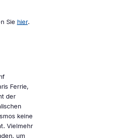
en Sie
hier
.
nf
is Ferrie,
nt der
alischen
osmos keine
t. Vielmehr
inden, um