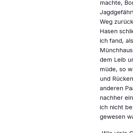
machte, Bor
Jagdgefährt
Weg zurück
Hasen schli
ich fand, a
Münchhausen
dem Leib un
müde, so wa
und Rücken
anderen Paa
nachher ei
ich nicht 
gewesen wä