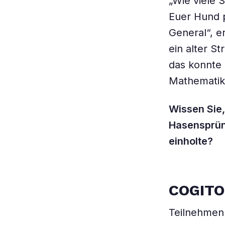
„Wie viele
Euer Hund p
General“, e
ein alter S
das konnte 
Mathematik
Wissen Sie,
Hasensprün
einholte?
COGIT
Teilnehmen 