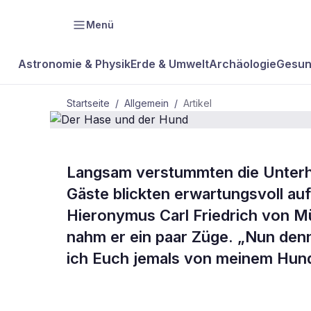
Menü
Astronomie & Physik
Erde & Umwelt
Archäologie
Gesun
Startseite
/
Allgemein
/
Artikel
ALLGEMEIN
Langsam verstummten die Unterh
Der Hase un
Gäste blickten erwartungsvoll au
Hieronymus Carl Friedrich von M
Hund
nahm er ein paar Züge. „Nun denn“
ich Euch jemals von meinem Hund