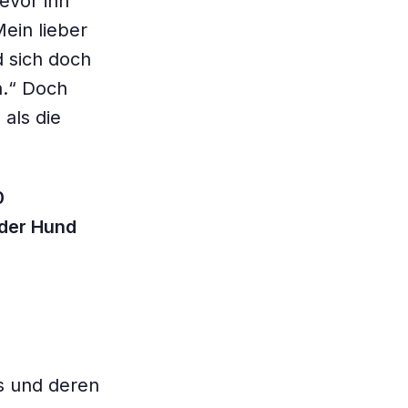
evor ihn
ein lieber
 sich doch
n.“ Doch
 als die
0
der Hund
s und deren