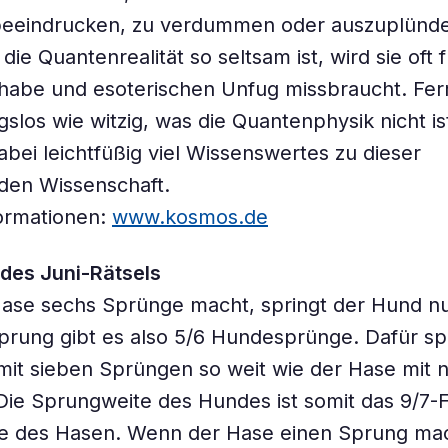
beeindrucken, zu verdummen oder auszuplünd
die Quantenrealität so seltsam ist, wird sie oft f
abe und esoterischen Unfug missbraucht. Ferri
slos wie witzig, was die Quantenphysik nicht is
dabei leichtfüßig viel Wissenswertes zu dieser
den Wissenschaft.
ormationen:
www.kosmos.de
des Juni-Rätsels
ase sechs Sprünge macht, springt der Hund nu
rung gibt es also 5/6 Hundesprünge. Dafür spr
it sieben Sprüngen so weit wie der Hase mit 
Die Sprungweite des Hundes ist somit das 9/7
e des Hasen. Wenn der Hase einen Sprung ma