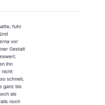
atte, fuhr
ürst
erna vor
ner Gestalt
nswert.
en ihn
 nicht
so schnell,
e ganz bis
noch als
alls noch