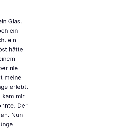
in Glas.
och ein
h, ein
öst hätte
 einem
er nie
st meine
ge erlebt.
h kam mir
onnte. Der
gen. Nun
rünge