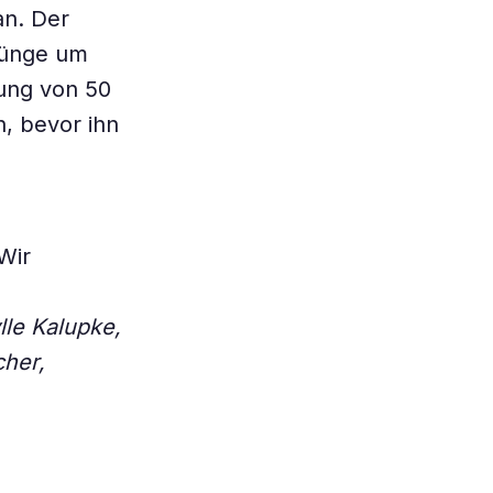
an. Der
rünge um
rung von 50
, bevor ihn
Wir
lle Kalupke,
cher,