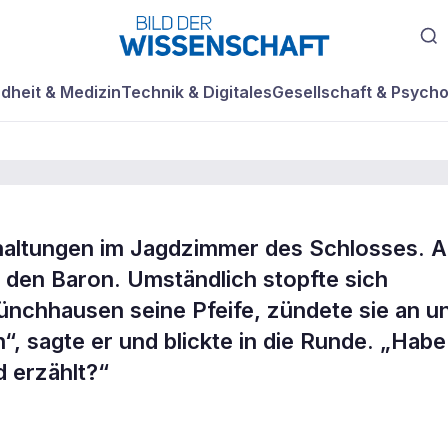
dheit & Medizin
Technik & Digitales
Gesellschaft & Psycho
altungen im Jagdzimmer des Schlosses. Al
d der
f den Baron. Umständlich stopfte sich
ünchhausen seine Pfeife, zündete sie an u
, sagte er und blickte in die Runde. ­„Habe
 erzählt?“