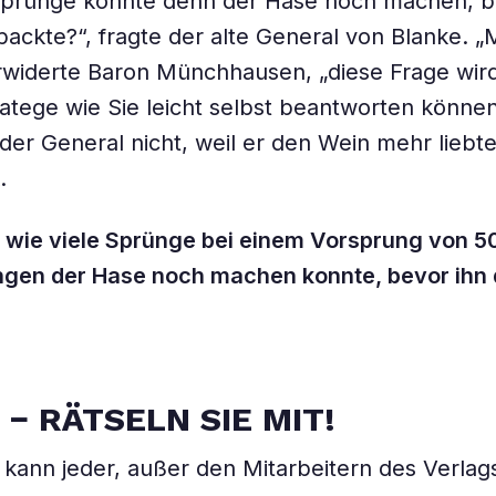
 Sprünge konnte denn der Hase noch machen, b
ackte?“, fragte der alte General von Blanke. „M
rwiderte Baron Münchhausen, „diese Frage wird
tratege wie Sie leicht selbst beantworten könne
der General nicht, weil er den Wein mehr liebte
.
 wie viele Sprünge bei einem Vorsprung von 5
gen der Hase noch machen konnte, bevor ihn 
O
−
RÄTSELN SIE MIT!
kann jeder, außer den Mitarbeitern des Verlag