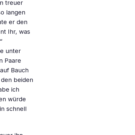
n treuer
o ­langen
te er den
nt Ihr, was
“
e unter
n Paare
 auf Bauch
 den beiden
abe ich
sen würde
n schnell