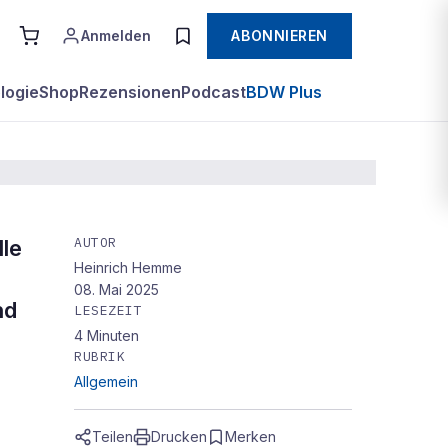
Anmelden
ABONNIEREN
logie
Shop
Rezensionen
Podcast
BDW Plus
AUTOR
le
Heinrich Hemme
08. Mai 2025
nd
LESEZEIT
4
Minuten
RUBRIK
Allgemein
Teilen
Drucken
Merken