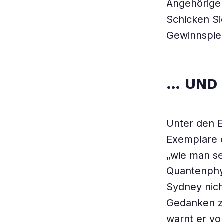
Angehörige
Schicken Si
Gewinnspiel
… UND 
Unter den E
Exemplare d
„wie man se
Quantenphys
Sydney nic
Gedanken zu
warnt er v