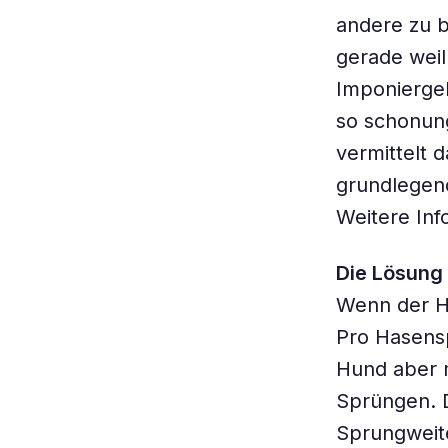
andere zu 
gerade weil 
Imponiergeh
so schonung
vermittelt 
grundlegen
Weitere Inf
Die Lösung 
Wenn der H
Pro Hasensp
Hund aber m
Sprüngen. 
Sprungweit