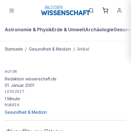
Astronomie & Physik
Erde & Umwelt
Archäologie
Gesundh
Startseite
/
Gesundheit & Medizin
/
Artikel
GESUNDHEIT & MEDIZIN
Der Gen-Star: André Rosenthal
AUTOR
Redaktion wissenschaft.de
01. Januar 2001
LESEZEIT
1
Minute
RUBRIK
Gesundheit & Medizin