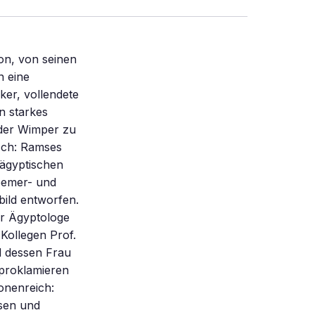
sporn-Phase des Beginns sind keine weiteren Kriege Ramses’ dargestellt. „Wenn man genauer hinschaut”, sagt Edgar Pusch, „ kann die zweite Hälfte der Ramses-Regierungszeit als eine der friedlichsten Epochen in Ägypten überhaupt aufgefaßt werden.” Der Ausgräber hat keine Scheu davor, Ramses II. in dieser Zeit „als eine Art Friedensfürst zu betrachten”. Im Inneren vollendete Ramses die Restauration, die unter Echnatons Nachfolgern langsam eingesetzt hatte, und drehte in Kunst, Innenpolitik und Religion das Rad sogar noch in die Zeit vor dem Ketzer-König zurück: Er zollte dem Reichsgott Amun wieder Respekt und gönnte auch jedem anderen Gott seinen Altar. Indes: Etliches in den 67 Jahren seiner Regierungszeit ist unverkennbar auf Echnatons Kulturrevolution zurückzuführen. Ramses führte Ideen des Verfemten fort oder entwikkelte sie weiter: Er behielt die neu eingeführte Sprache bei. Er ließ sich bei Prozessionen von Frau und Kindern begleiten. Er betrieb forciert die Öffnung Ägyptens für Handel, Waren und Ideen. Seine Schlachtenbilder an den Tempelwänden halten den gegenwärtigen Augenblick fest und sind voll wilder Bewegung. Vor allem aber füllte er gezielt den Reichsgott Amun mit Charakterzügen von so vielen anderen, vornehmlich vorderasiatischen Gottheiten auf, daß daraus ein „ Weltgott” wurde – als Offenbarung des Einen. Innenpolitisch hatte Ramses sich – diplomatisch geschickt – mit der oberflächlichen Restauration abgesichert. Das gab ihm die Freiheit, überhaupt mit seinem hethitischen Kriegsgegner in Anatolien zu verhandeln. Mit der fortgeführten Echnaton-Idee von dem einen Gott für alle Völker konn