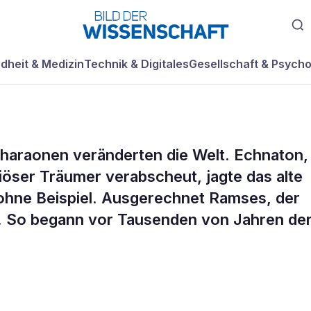
dheit & Medizin
Technik & Digitales
Gesellschaft & Psycho
Pharaonen veränderten die Welt. Echnaton,
r und der
iöser Träumer verabscheut, jagte das alte
 ohne Beispiel. Ausgerechnet Ramses, der
sie. So begann vor Tausenden von Jahren de