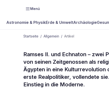
Menü
Astronomie & Physik
Erde & Umwelt
Archäologie
Gesun
Startseite
/
Allgemein
/
Artikel
ALLGEMEIN
Ramses II. und Echnaton – zwei 
Der Feldher
von seinen Zeitgenossen als relig
Ägypten in eine Kulturrevolution
Träumer
erste Realpolitiker, vollendete 
Einstieg in die Moderne.