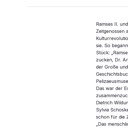
Ramses II. und Echnaton – zwei Pharaonen veränderten die Welt. Echnaton, von seinen Zeitgenossen als religiöser Träumer verabscheut, jagte das alte Ägypten in eine Kulturrevolution ohne Beispiel. Ausgerechnet Ramses, der erste Realpolitiker, vollendete sie. So begann vor Tausenden von Jahren der Einstieg in die Moderne. Ein starkes Stück: „Ramses II. ist der politische Vollender Echnatons”, sagt, ohne mit der Wimper zu zucken, Dr. Arne Eggebrecht. Die These des Ägyptologen ist umstürzlerisch: Ramses der Große und Echnaton der Ketzer – zwei zusammengehörige Seiten im ägyptischen Geschichtsbuch? Mehr als nur das, meint der scheidende Direktor des Roemer- und Pelizaeusmuseums in Hildesheim: „Hier wurde ein völlig neues Menschenbild entworfen. Das war der Einstieg in die Moderne.” Bei solchen Sätzen wird so mancher Ägyptologe zusammenzucken. Aber Eggebrecht bekommt Schützenhilfe von seinem Kollegen Prof. Dietrich Wildung, dem Herren über alles Museal-Ägyptische in Berlin, und dessen Frau Sylvia Schoske, der Hüterin der ägyptischen Schätze in München. Beide proklamieren schon für die Zeit um 2000 v. Chr. „die Geburt des Individuums” im Pharaonenreich: „Das menschliche Individuum begreift sich selbst als verantwortliches Wesen und versteht sich damit als Entscheidungsträger in historischen Abläufen.” Entsteht hier ein neues Bild vom alten Ägypten? Ramses II. (Regierungszeit 1298 bis 1235 v. Chr.) wird bislang hauptsächlich im Glanz seiner gigantomanischen Bauwerke in Abu Simbel, des Karnak-Tempels und der Theben-Kultstätten gesehen. Er wird diskutiert als der Pharao des israelitischen Exodus aus Ägypten und ist bekannt als der Friedensvertragspart