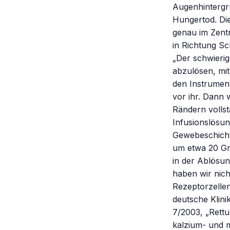
Augenhintergr
Hungertod. Die
genau im Zentr
in Richtung Sc
„Der schwierig
abzulösen, mit
den Instrumen
vor ihr. Dann
Rändern vollst
Infusionslösun
Gewebeschicht
um etwa 20 Gra
in der Ablösun
haben wir nic
Rezeptorzelle
deutsche Klini
7/2003, „Rettu
kalzium- und m