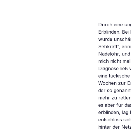
Durch eine un
Erblinden. Bei
wurde unschärf
Sehkraft”, erin
Nadelöhr, und 
mich nicht mal
Diagnose ließ
eine tückische
Wochen zur Erb
der so genannt
mehr zu retten
es aber für da
erblinden, la
entschloss si
hinter der Net