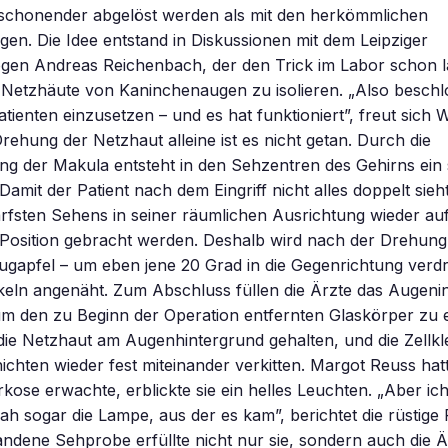
 schonender abgelöst werden als mit den herkömmlichen
gen. Die Idee entstand in Diskussionen mit dem Leipziger
gen Andreas Reichenbach, der den Trick im Labor schon 
Netzhäute von Kaninchenaugen zu isolieren. „Also beschlo
tienten einzusetzen – und es hat funktioniert”, freut sich
rehung der Netzhaut alleine ist es nicht getan. Durch die
ng der Makula entsteht in den Sehzentren des Gehirns ein
. Damit der Patient nach dem Eingriff nicht alles doppelt sie
rfsten Sehens in seiner räumlichen Ausrichtung wieder auf
 Position gebracht werden. Deshalb wird nach der Drehung
gapfel – um eben jene 20 Grad in die Gegenrichtung verdr
eln angenäht. Zum Abschluss füllen die Ärzte das Augeni
 um den zu Beginn der Operation entfernten Glaskörper zu 
die Netzhaut am Augenhintergrund gehalten, und die Zellk
chten wieder fest miteinander verkitten. Margot Reuss hatt
rkose erwachte, erblickte sie ein helles Leuchten. „Aber ic
 sah sogar die Lampe, aus der es kam”, berichtet die rüstige
tandene Sehprobe erfüllte nicht nur sie, sondern auch die Ä