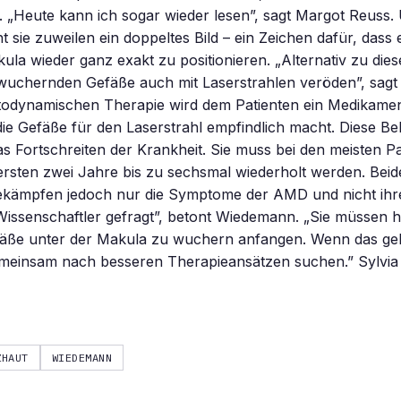
 „Heute kann ich sogar wieder lesen”, sagt Margot Reuss.
t sie zuweilen ein doppeltes Bild – ein Zeichen dafür, dass 
akula wieder ganz exakt zu positionieren. „Alternativ zu di
wuchernden Gefäße auch mit Laserstrahlen veröden”, sag
todynamischen Therapie wird dem Patienten ein Medikament
 die Gefäße für den Laserstrahl empfindlich macht. Diese B
s Fortschreiten der Krankheit. Sie muss bei den meisten Pa
ersten zwei Jahre bis zu sechsmal wiederholt werden. Beid
kämpfen jedoch nur die Symptome der AMD und nicht ihr
 Wissenschaftler gefragt”, betont Wiedemann. „Sie müssen 
äße unter der Makula zu wuchern anfangen. Wenn das gekl
meinsam nach besseren Therapieansätzen suchen.” Sylvia
ZHAUT
WIEDEMANN