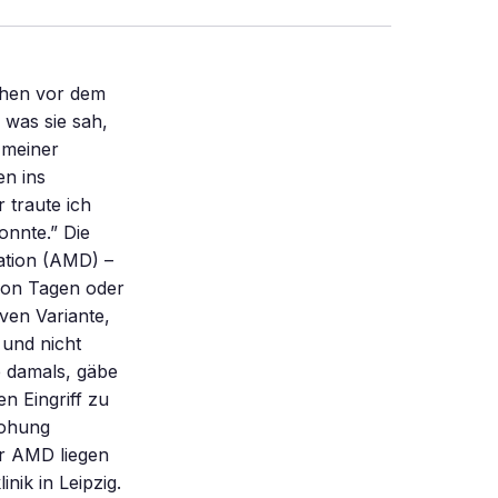
chen vor dem
 was sie sah,
 meiner
en ins
 traute ich
onnte.” Die
ation (AMD) –
von Tagen oder
ven Variante,
 und nicht
e damals, gäbe
n Eingriff zu
rohung
er AMD liegen
nik in Leipzig.