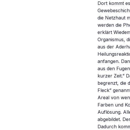
Dort kommt es,
Gewebeschicht
die Netzhaut m
werden die Ph
erklärt Wiede
Organismus, d
aus der Aderha
Heilungsreakt
anfangen. Dann
aus den Fugen
kurzer Zeit.” 
begrenzt, die 
Fleck” genannt
Areal von wen
Farben und Kon
Auflösung. All
abgebildet. De
Dadurch kommt