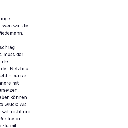
lange
ssen wir, die
 Wiedemann.
 schräg
ht, muss der
 die
 der Netzhaut
eht – neu an
nnere mit
ersetzen.
leber können
e Glück: Als
h sah nicht nur
 Rentnerin
rzte mit