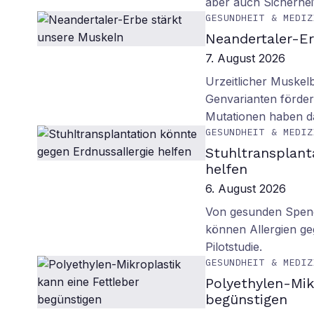
aber auch Sicherhei
GESUNDHEIT & MEDIZ
Neandertaler-Er
7. August 2026
Urzeitlicher Muskel
Genvarianten förde
Mutationen haben 
GESUNDHEIT & MEDIZ
Stuhltransplant
helfen
6. August 2026
Von gesunden Spend
können Allergien ge
Pilotstudie.
GESUNDHEIT & MEDIZ
Polyethylen-Mik
begünstigen