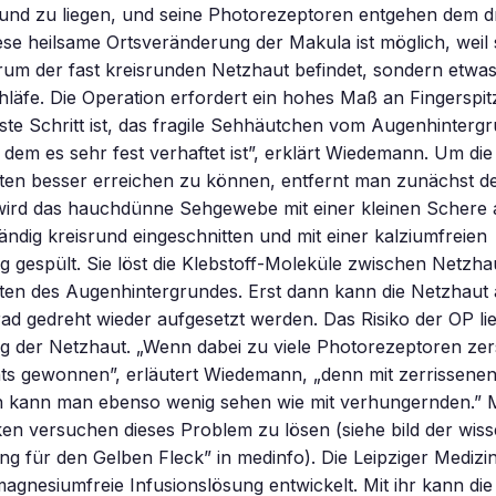
und zu liegen, und seine Photorezeptoren entgehen dem 
se heilsame Ortsveränderung der Makula ist möglich, weil s
um der fast kreisrunden Netzhaut befindet, sondern etwas 
hläfe. Die Operation erfordert ein hohes Maß an Fingerspit
ste Schritt ist, das fragile Sehhäutchen vom Augenhinterg
 dem es sehr fest verhaftet ist”, erklärt Wiedemann. Um die
ten besser erreichen zu können, entfernt man zunächst d
 wird das hauchdünne Sehgewebe mit einer kleinen Schere
ändig kreisrund eingeschnitten und mit einer kalziumfreien
g gespült. Sie löst die Klebstoff-Moleküle zwischen Netzha
en des Augenhintergrundes. Erst dann kann die Netzhaut 
d gedreht wieder aufgesetzt werden. Das Risiko der OP li
g der Netzhaut. „Wenn dabei zu viele Photorezeptoren zer
hts gewonnen”, erläutert Wiedemann, „denn mit zerrissene
n kann man ebenso wenig sehen wie mit verhungernden.” 
ken versuchen dieses Problem zu lösen (siehe bild der wis
ng für den Gelben Fleck” in medinfo). Die Leipziger Medizi
agnesiumfreie Infusionslösung entwickelt. Mit ihr kann di