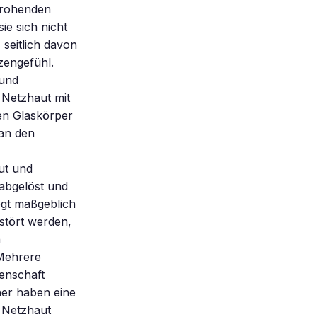
drohenden
ie sich nicht
seitlich davon
zengefühl.
rund
 Netzhaut mit
en Glaskörper
 an den
ut und
abgelöst und
egt maßgeblich
stört werden,
n
Mehrere
senschaft
ner haben eine
e Netzhaut