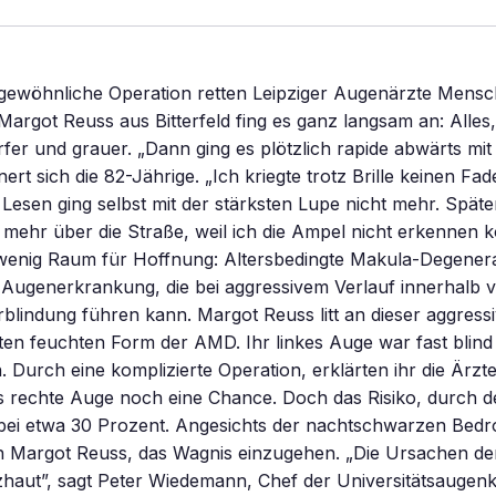
gewöhnliche Operation retten Leipziger Augenärzte Mens
 Margot Reuss aus Bitterfeld fing es ganz langsam an: Alles,
er und grauer. „Dann ging es plötzlich rapide abwärts mit
nert sich die 82-Jährige. „Ich kriegte trotz Brille keinen Fad
Lesen ging selbst mit der stärksten Lupe nicht mehr. Später
 mehr über die Straße, weil ich die Ampel nicht erkennen k
 wenig Raum für Hoffnung: Altersbedingte Makula-Degener
 Augenerkrankung, die bei aggressivem Verlauf innerhalb 
lindung führen kann. Margot Reuss litt an dieser aggressi
en feuchten Form der AMD. Ihr linkes Auge war fast blind
. Durch eine komplizierte Operation, erklärten ihr die Ärzt
s rechte Auge noch eine Chance. Doch das Risiko, durch de
g bei etwa 30 Prozent. Angesichts der nachtschwarzen Bed
ch Margot Reuss, das Wagnis einzugehen. „Die Ursachen d
zhaut”, sagt Peter Wiedemann, Chef der Universitätsaugenkli