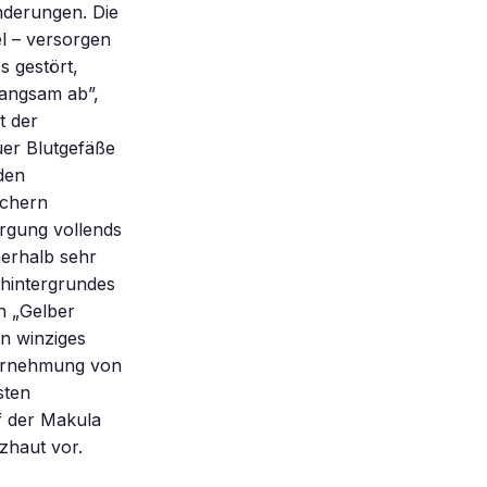
nderungen. Die
l – versorgen
s gestört,
langsam ab”,
t der
uer Blutgefäße
den
uchern
rgung vollends
erhalb sehr
nhintergrundes
h „Gelber
in winziges
ahrnehmung von
sten
f der Makula
zhaut vor.