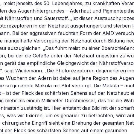
 meist jenseits des 50. Lebensjahres, zu krankhaften Verä
en des Augenhintergrundes – Aderhaut und Pigmentepithe
it Nährstoffen und Sauerstoff. „Ist dieser Austauschprozes
otorezeptoren in der Netzhaut ausgehungert und sterben 
mann. Bei der aggressiven feuchten Form der AMD versuch
ie mangelhafte Versorgung der Netzhaut durch Bildung ne
ut auszugleichen. „Das führt meist zu einer überschießen
ion, bei der die Gefäße unter der Netzhaut ungestüm zu w
 gerät das empfindliche Gleichgewicht der Nährstoffverso
”, sagt Wiedemann. „Die Photorezeptoren degenerieren inn
Das Wuchern der Adern ist dabei auf jene Region des Auge
die so genannte Makula mit Blut versorgt. Die Makula – auc
 – ist der Fleck des schärfsten Sehens auf der Netzhaut: e
ig mehr als einem Millimeter Durchmesser, das für die W
trasten zuständig ist. Hier entsteht das Bild mit der schärf
es, was wir fixieren, um es genauer zu betrachten, wird au
r chirurgische Eingriff sieht eine Drehung der gesamten Net
 der Fleck des schärfsten Sehens auf einem gesunden