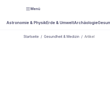
Menü
Astronomie & Physik
Erde & Umwelt
Archäologie
Gesun
Startseite
/
Gesundheit & Medizin
/
Artikel
GESUNDHEIT & MEDIZIN
Der Dreh mi
Netzhaut