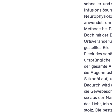
schneller und
Infusionslösun
Neurophysiolo
anwendet, um 
Methode bei Pa
Doch mit der D
Ortsveränderu
gestelltes Bild
Fleck des schä
ursprüngliche
der gesamte Au
die Augenmusk
Silikonöl auf,
Dadurch wird 
die Gewebeschi
sie aus der Na
das Licht, ich
stolz. Die bes