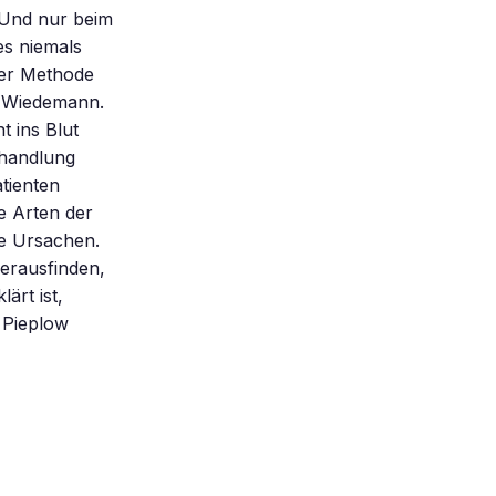
 Und nur beim
es niemals
eser Methode
t Wiedemann.
 ins Blut
ehandlung
tienten
e Arten der
e Ursachen.
herausfinden,
ärt ist,
 Pieplow