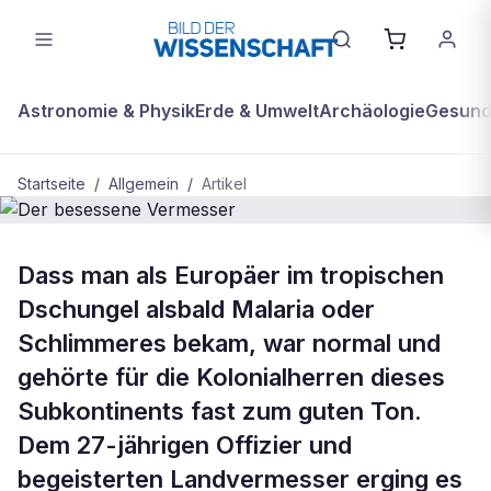
Astronomie & Physik
Erde & Umwelt
Archäologie
Gesundh
Startseite
/
Allgemein
/
Artikel
ALLGEMEIN
Dass man als Europäer im tropischen
Der besessene Vermesser
Dschungel alsbald Malaria oder
Schlimmeres bekam, war normal und
gehörte für die Kolonialherren dieses
Subkontinents fast zum guten Ton.
Dem 27-jährigen Offizier und
begeisterten Landvermesser erging es