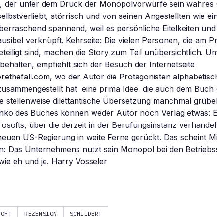
, der unter dem Druck der Monopolvorwürfe sein wahres G
elbstverliebt, störrisch und von seinen Angestellten wie ei
berraschend spannend, weil es persönliche Eitelkeiten und 
usibel verknüpft. Kehrseite: Die vielen Personen, die am Pr
beteiligt sind, machen die Story zum Teil unübersichtlich. U
behalten, empfiehlt sich der Besuch der Internetseite
ethefall.com, wo der Autor die Protagonisten alphabetisch
e zusammengestellt hat  eine prima Idee, die auch dem Buch
ie stellenweise dilettantische Übersetzung manchmal grübel
nko des Buches können weder Autor noch Verlag etwas: Ei
osofts, über die derzeit in der Berufungsinstanz verhandelt 
neuen US-Regierung in weite Ferne gerückt. Das scheint Mi
: Das Unternehmens nutzt sein Monopol bei den Betrieb
ie eh und je. Harry Vosseler
SOFT
REZENSION
SCHILDERT