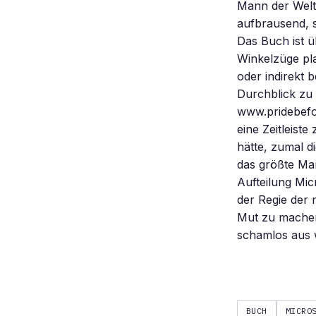
Mann der Welt
aufbrausend, s
Das Buch ist ü
Winkelzüge pla
oder indirekt 
Durchblick zu 
www.pridebefor
eine Zeitleist
hätte, zumal d
das größte Ma
Aufteilung Micr
der Regie der 
Mut zu machen
schamlos aus w
BUCH
MICRO