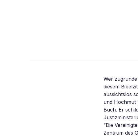
Wer zugrunde 
diesem Bibelzi
aussichtslos s
und Hochmut k
Buch. Er schil
Justizministe
“Die Vereinigt
Zentrum des Ge