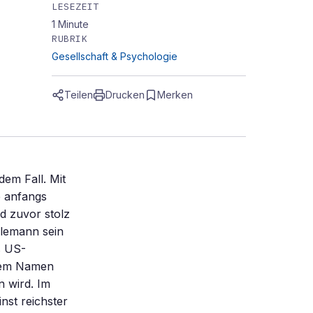
LESEZEIT
1
Minute
RUBRIK
Gesellschaft & Psychologie
Teilen
Drucken
Merken
em Fall. Mit
e anfangs
d zuvor stolz
ilemann sein
s US-
 dem Namen
n wird. Im
nst reichster