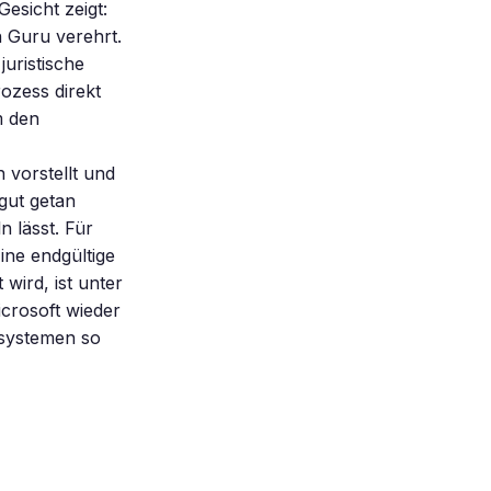
esicht zeigt:
n Guru verehrt.
juristische
ozess direkt
m den
 vorstellt und
 gut getan
n lässt. Für
ne endgültige
wird, ist unter
crosoft wieder
ssystemen so