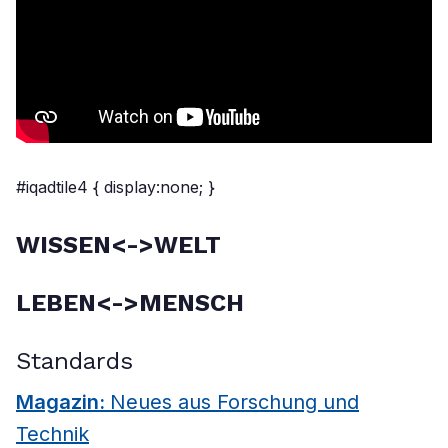
#iqadtile4 { display:none; }
WISSEN<->WELT
LEBEN<->MENSCH
Standards
Magazin:
Neues aus Forschung und
Technik