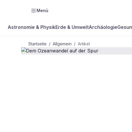
Menü
Astronomie & Physik
Erde & Umwelt
Archäologie
Gesun
Startseite
/
Allgemein
/
Artikel
ALLGEMEIN
Dem Ozeanw
der Spur