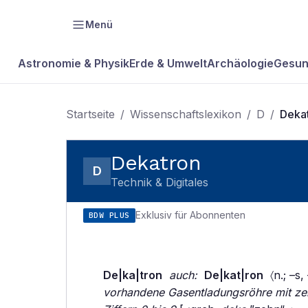
Menü
Astronomie & Physik
Erde & Umwelt
Archäologie
Gesun
Startseite
/
Wissenschaftslexikon
/
D
/
Deka
Dekatron
D
Technik & Digitales
Exklusiv für Abonnenten
BDW PLUS
De|ka|tron
auch:
De|kat|ron
〈n.; –s,
vorhandene Gasentladungsröhre mit zeh