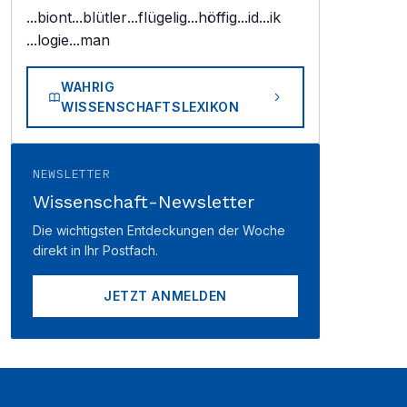
...biont
...blütler
...flügelig
...höffig
...id
...ik
...logie
...man
WAHRIG
WISSENSCHAFTSLEXIKON
NEWSLETTER
Wissenschaft-Newsletter
Die wichtigsten Entdeckungen der Woche
direkt in Ihr Postfach.
JETZT ANMELDEN