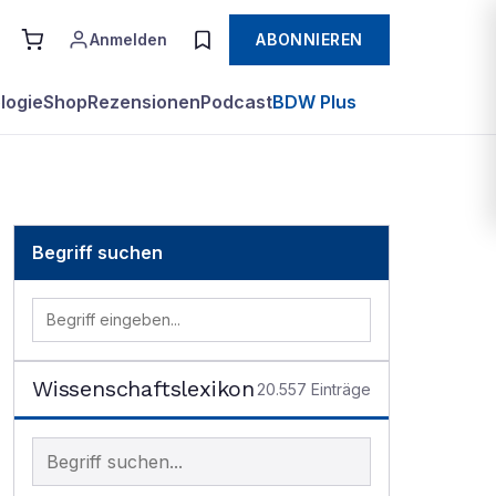
Anmelden
ABONNIEREN
logie
Shop
Rezensionen
Podcast
BDW Plus
Begriff suchen
Wissenschaftslexikon
20.557
Einträge
Begriff im Lexikon suchen