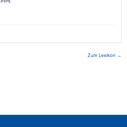
tron
]
Zum Lexikon →