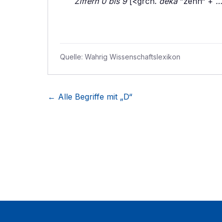
Ziffern 0 bis 9
[<grch.
deka
”zehn“ +
…
Quelle:
Wahrig Wissenschaftslexikon
← Alle Begriffe mit „
D
“