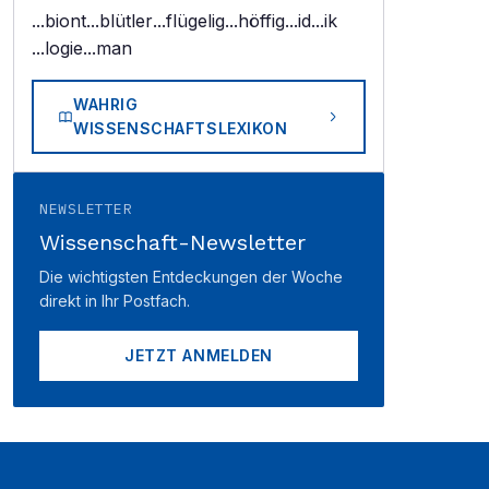
...biont
...blütler
...flügelig
...höffig
...id
...ik
...logie
...man
WAHRIG
WISSENSCHAFTSLEXIKON
NEWSLETTER
Wissenschaft-Newsletter
Die wichtigsten Entdeckungen der Woche
direkt in Ihr Postfach.
JETZT ANMELDEN