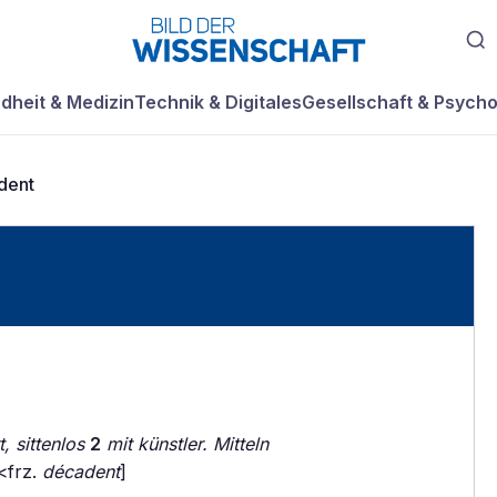
dheit & Medizin
Technik & Digitales
Gesellschaft & Psycho
dent
, sittenlos
2
mit künstler. Mitteln
<frz.
décadent
]