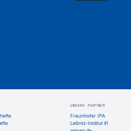
UNSERE PARTNER
hefte
Fraunhofer IPA
efte
Leibniz-Institut ifl
wissen.de