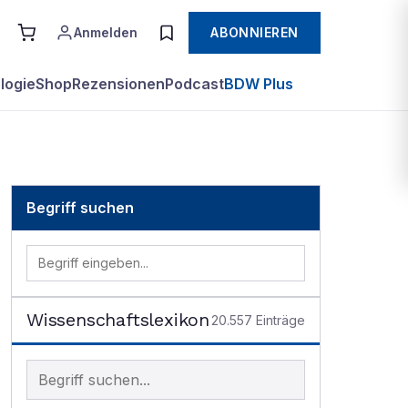
Anmelden
ABONNIEREN
logie
Shop
Rezensionen
Podcast
BDW Plus
Begriff suchen
Wissenschaftslexikon
20.557
Einträge
Begriff im Lexikon suchen