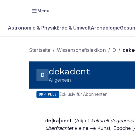
Menü
Astronomie & Physik
Erde & Umwelt
Archäologie
Gesun
Startseite
/
Wissenschaftslexikon
/
D
/
deka
dekadent
D
Allgemein
Exklusiv für Abonnenten
BDW PLUS
de|ka|dent
〈Adj.〉
1
kulturell degeneriert
überfrachtet
● eine ~e Kunst, Epoche [