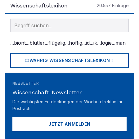
Wissenschaftslexikon
20.557
Einträge
Begriff im Lexikon suchen
...biont
...blütler
...flügelig
...höffig
...id
...ik
...logie
...man
WAHRIG WISSENSCHAFTSLEXIKON
NEWSLETTER
Wissenschaft-Newsletter
Die wichtigsten Entdeckungen der Woche direkt in Ihr
Postfach.
JETZT ANMELDEN