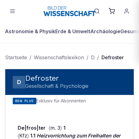
Astronomie & Physik
Erde & Umwelt
Archäologie
Gesundh
Startseite
/
Wissenschaftslexikon
/
D
/
Defroster
Defroster
D
Gesellschaft & Psychologie
Exklusiv für Abonnenten
BDW PLUS
De|fros|ter
〈m. 3〉
1
〈Kfz〉
1.1
Heizvorrichtung zum Freihalten der