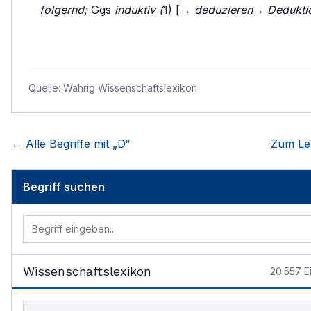
folgernd;
Ggs
induktiv (
1) [→
deduzieren
→
Dedukti
Quelle:
Wahrig Wissenschaftslexikon
← Alle Begriffe mit „
D
“
Zum Le
Begriff suchen
Wissenschaftslexikon
20.557
E
Begriff im Lexikon suchen