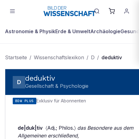
Astronomie & Physik
Erde & Umwelt
Archäologie
Gesundh
Startseite
/
Wissenschaftslexikon
/
D
/
deduktiv
deduktiv
D
Gesellschaft & Psychologie
Exklusiv für Abonnenten
BDW PLUS
de|duk|tiv
〈Adj.; Philos.〉
das Besondere aus dem
Allgemeinen erschließend,