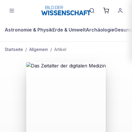
Astronomie & Physik
Erde & Umwelt
Archäologie
Gesundh
Startseite
/
Allgemein
/
Artikel