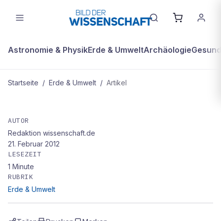
Astronomie & Physik
Erde & Umwelt
Archäologie
Gesundh
Startseite
/
Erde & Umwelt
/
Artikel
ERDE & UMWELT
Das Wasser steigt nicht überall
AUTOR
Redaktion wissenschaft.de
21. Februar 2012
LESEZEIT
1
Minute
RUBRIK
Erde & Umwelt