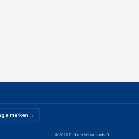
ogle merken →
©
2026
Bild der Wissenschaft