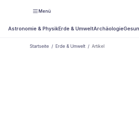
Menü
Astronomie & Physik
Erde & Umwelt
Archäologie
Gesun
Startseite
/
Erde & Umwelt
/
Artikel
ERDE & UMWELT
Das wärmst
Jahr