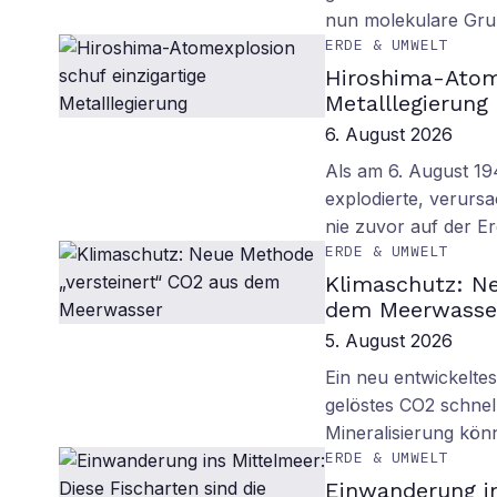
nun molekulare Gru
ERDE & UMWELT
Hiroshima-Atome
Metalllegierung
6. August 2026
Als am 6. August 1
explodierte, verurs
nie zuvor auf der E
ERDE & UMWELT
Klimaschutz: Ne
dem Meerwasse
5. August 2026
Ein neu entwickelte
gelöstes CO2 schnell
Mineralisierung kö
ERDE & UMWELT
Einwanderung in