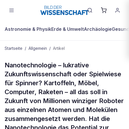
Astronomie & Physik
Erde & Umwelt
Archäologie
Gesundh
Startseite
/
Allgemein
/
Artikel
ALLGEMEIN
Nanotechnologie – lukrative
Das Riesenreich der kleinsten Dinge
Zukunftswissenschaft oder Spielwiese
für Spinner? Kartoffeln, Möbel,
Computer, Raketen – all das soll in
Zukunft von Millionen winziger Roboter
aus einzelnen Atomen und Molekülen
zusammengesetzt werden. Hat die
Nanotechnologie das Potential zur