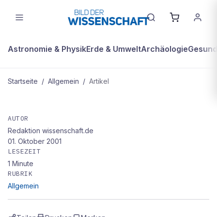
Astronomie & Physik
Erde & Umwelt
Archäologie
Gesundh
Startseite
/
Allgemein
/
Artikel
ALLGEMEIN
Das Rendezvous
AUTOR
Redaktion wissenschaft.de
01. Oktober 2001
LESEZEIT
1
Minute
RUBRIK
Allgemein