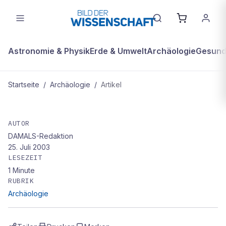
Astronomie & Physik
Erde & Umwelt
Archäologie
Gesundh
Startseite
/
Archäologie
/
Artikel
ARCHÄOLOGIE
Das Rätselraten um den Ur-
AUTOR
DAMALS-Redaktion
Amerikaner bleibt spannend
25. Juli 2003
LESEZEIT
1
Minute
RUBRIK
Archäologie