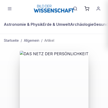
Astronomie & Physik
Erde & Umwelt
Archäologie
Gesundh
Startseite
/
Allgemein
/
Artikel