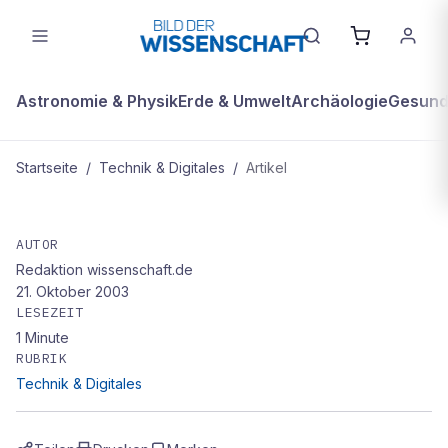
Astronomie & Physik
Erde & Umwelt
Archäologie
Gesundh
Startseite
/
Technik & Digitales
/
Artikel
TECHNIK & DIGITALES
Das Luxusmobil
AUTOR
Redaktion wissenschaft.de
21. Oktober 2003
LESEZEIT
1
Minute
RUBRIK
Technik & Digitales