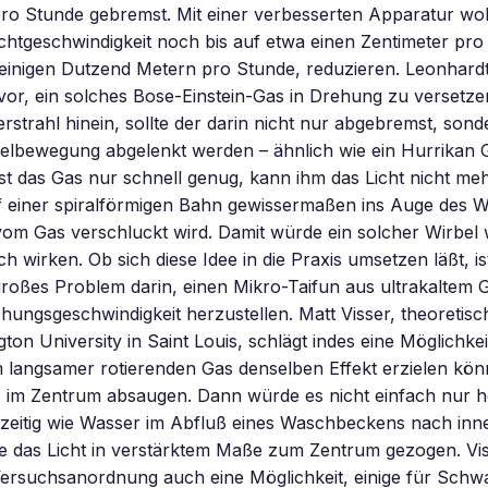
pro Stunde gebremst. Mit einer verbesserten Apparatur wol
ichtgeschwindigkeit noch bis auf etwa einen Zentimeter pr
einigen Dutzend Metern pro Stunde, reduzieren. Leonhardt
or, ein solches Bose-Einstein-Gas in Drehung zu versetze
erstrahl hinein, sollte der darin nicht nur abgebremst, son
belbewegung abgelenkt werden – ähnlich wie ein Hurrikan
. Ist das Gas nur schnell genug, kann ihm das Licht nicht me
uf einer spiralförmigen Bahn gewissermaßen ins Auge des 
vom Gas verschluckt wird. Damit würde ein solcher Wirbel 
 wirken. Ob sich diese Idee in die Praxis umsetzen läßt, ist
großes Problem darin, einen Mikro-Taifun aus ultrakaltem G
ungsgeschwindigkeit herzustellen. Matt Visser, theoretisc
ton University in Saint Louis, schlägt indes eine Möglichke
 langsamer rotierenden Gas denselben Effekt erzielen kön
 im Zentrum absaugen. Dann würde es nicht einfach nur 
zeitig wie Wasser im Abfluß eines Waschbeckens nach inne
 das Licht in verstärktem Maße zum Zentrum gezogen. Viss
 Versuchsanordnung auch eine Möglichkeit, einige für Sch