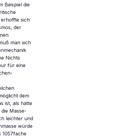
 Beispiel die
itische
rhoffte sich
smos, der
inen
 muß man sich
tenmechanik
he Nichts
nur für eine
lchen-
s
ilchen
möglicht dem
 ist, als hätte
m die Masse-
h leichter und
nenmasse würde
as 1057fache