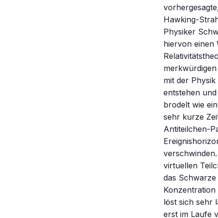
vorhergesagte,
Hawking-Strahl
Physiker Schw
hiervon einen
Relativitätsth
merkwürdigen 
mit der Physi
entstehen und
brodelt wie ein
sehr kurze Zei
Antiteilchen-Pa
Ereignishorizo
verschwinden. 
virtuellen Teil
das Schwarze L
Konzentration 
löst sich seh
erst im Laufe 