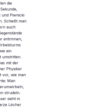
len die
o Sekunde,
 und Piwnicki
n. Schießt man
dern auch
 Gegenstände
hr entrinnen,
Wirbelsturms
wie ein
 umstritten.
as mit der
her Physiker
it vor, wie man
nte: Man
herumwirbeln,
n strudeln.
er sieht in
warze Löcher