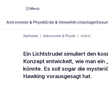
Menü
Astronomie & Physik
Erde & Umwelt
Archäologie
Gesun
Startseite
/
Astronomie & Physik
/
Artikel
ASTRONOMIE & PHYSIK
Ein Lichtstrudel simuliert den k
Das Loch im
Konzept entwickelt, wie man ein 
könnte. Es soll sogar die myster
Labor
Hawking vorausgesagt hat.