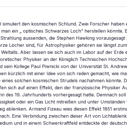
el simuliert den kosmischen Schlund. Zwei Forscher haben 
e man ein „ optisches Schwarzes Loch” herstellen könnte. E
e Strahlung aussenden, die Stephen Hawking vorausgesagt 
ze Löcher sind, für Astrophysiker gehören sie längst zum
 Weltalls. Aber lassen sie sich auch im Labor auf der Erde
oretischer Physiker an der Königlich Technischen Hochsch
 sein Kollege Paul Piwnicki von der Universität St. Andrew
en kürzlich mit einer Idee von sich reden gemacht, wie ma
 eines solchen kosmischen Strudels nachahmen könnte. D
en sich auf einen Effekt, den der französische Physiker A
n des 19. Jahrhunderts vorhergesagt hatte. Demnach soll 
sigkeit oder ein Gas Licht mitreißen und unter Umständen
eg ablenken. Armand Fizeau wies diesen Effekt 1851 erstm
nach. Eine Verbindung zwischen dieser Art von Lichtablen
dium und in einem Schwerkraftfeld entdeckte der deutsch