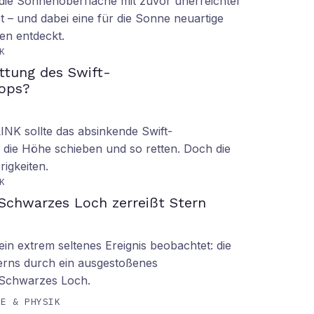
ie Sonnenoberfläche mit zuvor unerreichter
t – und dabei eine für die Sonne neuartige
en entdeckt.
K
ettung des Swift-
ops?
LINK sollte das absinkende Swift-
 die Höhe schieben und so retten. Doch die
rigkeiten.
K
Schwarzes Loch zerreißt Stern
n extrem seltenes Ereignis beobachtet: die
erns durch ein ausgestoßenes
 Schwarzes Loch.
IE & PHYSIK