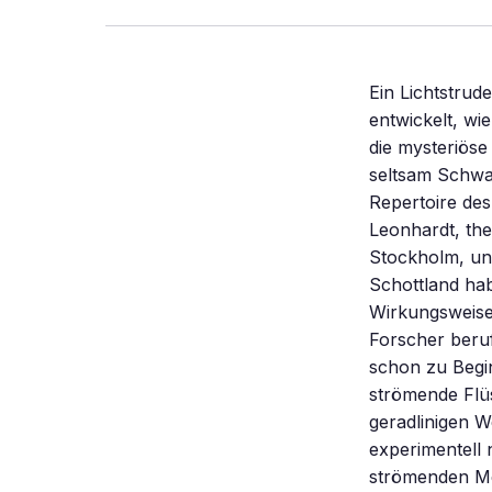
Ein Lichtstrud
entwickelt, wi
die mysteriös
seltsam Schwar
Repertoire des
Leonhardt, the
Stockholm, und
Schottland hab
Wirkungsweise
Forscher beruf
schon zu Begin
strömende Flüs
geradlinigen W
experimentell 
strömenden Me