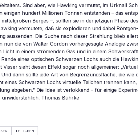
eltalters. Sind aber, wie Hawking vermutet, im Urknall S
 einigen hundert Millionen Tonnen entstanden – das entsp
mittelgroßen Berges –, sollten sie in der jetzigen Phase des
awking vermutete, daß sie explodieren und dabei Röntgen
 aussenden. Die Suche nach dieser Strahlung blieb allerd
nn nun die von Walter Gordon vorhergesagte Analogie zwis
 Licht in einem strömenden Gas und in einem Schwerkraftf
m Rande eines optischen Schwarzen Lochs auch die Hawki
 Visser sieht diesen Effekt sogar noch allgemeiner: „Virtuel
l. Und dann sollte jede Art von Begrenzungsfläche, die wie 
nt eines Schwarzen Lochs virtuelle Teilchen trennen kann
lung abgeben.” Die Idee ist verlokkend – für einige Experi
ar unwiderstehlich. Thomas Bührke
IKER
TEILCHEN