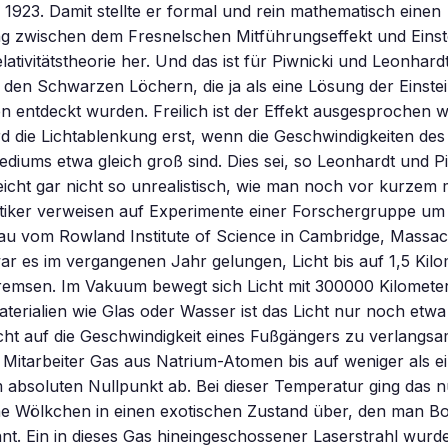
1923. Damit stellte er formal und rein mathematisch einen
zwischen dem Fresnelschen Mitführungseffekt und Einst
ativitätstheorie her. Und das ist für Piwnicki und Leonhardt
den Schwarzen Löchern, die ja als eine Lösung der Einste
n entdeckt wurden. Freilich ist der Effekt ausgesprochen w
rd die Lichtablenkung erst, wenn die Geschwindigkeiten des
iums etwa gleich groß sind. Dies sei, so Leonhardt und Pi
leicht gar nicht so unrealistisch, wie man noch vor kurzem 
tiker verweisen auf Experimente einer Forschergruppe um
au vom Rowland Institute of Science in Cambridge, Massac
 es im vergangenen Jahr gelungen, Licht bis auf 1,5 Kilo
emsen. Im Vakuum bewegt sich Licht mit 300000 Kilomete
terialien wie Glas oder Wasser ist das Licht nur noch etwa
cht auf die Geschwindigkeit eines Fußgängers zu verlangs
Mitarbeiter Gas aus Natrium-Atomen bis auf weniger als ein
absoluten Nullpunkt ab. Bei dieser Temperatur ging das n
ine Wölkchen in einen exotischen Zustand über, den man Bo
t. Ein in dieses Gas hineingeschossener Laserstrahl wurde