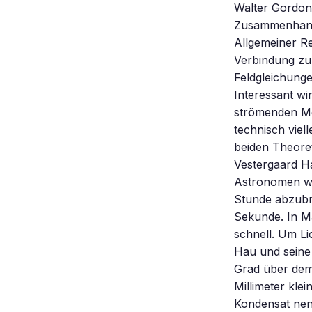
Walter Gordon 
Zusammenhang 
Allgemeiner Rel
Verbindung zu 
Feldgleichunge
Interessant wi
strömenden Med
technisch viel
beiden Theore
Vestergaard H
Astronomen war
Stunde abzubr
Sekunde. In Ma
schnell. Um Li
Hau und seine 
Grad über dem 
Millimeter kle
Kondensat nenn