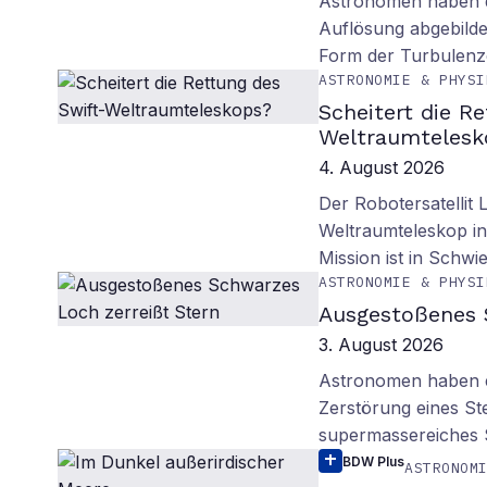
Astronomen haben d
Auflösung abgebilde
Form der Turbulenz
ASTRONOMIE & PHYSI
Scheitert die R
Weltraumtelesk
4. August 2026
Der Robotersatellit 
Weltraumteleskop in
Mission ist in Schwie
ASTRONOMIE & PHYSI
Ausgestoßenes 
3. August 2026
Astronomen haben ei
Zerstörung eines St
supermassereiches
BDW Plus
ASTRONOM