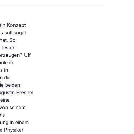
ein Konzept
s soll sogar
hat. So
 festen
 erzeugen? Ulf
ule in
s in
n die
ie beiden
ugustin Fresnel
eine
 von seinem
als
kung in einem
e Physiker