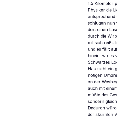
1,5 Kilometer 
Physiker die L
entsprechend 
schlugen nun v
dort einen Las
durch die Wir
mit sich reißt
und es fällt a
hinein, wo es 
Schwarzes Loch
Hau sieht ein 
nötigen Umdreh
an der Washing
auch mit einem
müßte das Gas
sondern gleich
Dadurch würde
der skurrilen