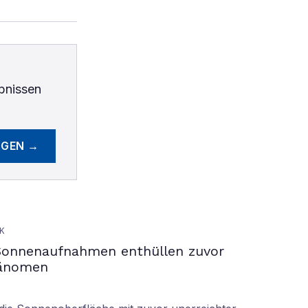
bnissen
EGEN →
K
Sonnenaufnahmen enthüllen zuvor
hänomen