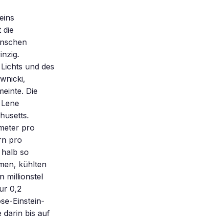
eins
 die
inschen
inzig.
 Lichts und des
wnicki,
meinte. Die
 Lene
husetts.
meter pro
rn pro
 halb so
amen, kühlten
 millionstel
ur 0,2
se-Einstein-
 darin bis auf