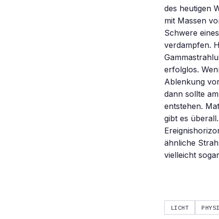
des heutigen W
mit Massen von
Schwere eines 
verdampfen. H
Gammastrahlung
erfolglos. We
Ablenkung von
dann sollte a
entstehen. Matt
gibt es überal
Ereignishorizo
ähnliche Strah
vielleicht sog
LICHT
PHYS