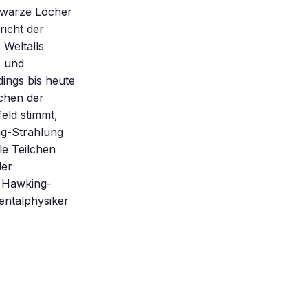
chwarze Löcher
richt der
 Weltalls
- und
ings bis heute
chen der
eld stimmt,
ng-Strahlung
le Teilchen
der
, Hawking-
mentalphysiker