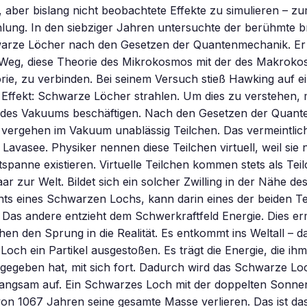
 aber bislang nicht beobachtete Effekte zu simulieren – zum
ung. In den siebziger Jahren untersuchte der berühmte br
arze Löcher nach den Gesetzen der Quantenmechanik. Er e
 Weg, diese Theorie des Mikrokosmos mit der des Makroko
eorie, zu verbinden. Bei seinem Versuch stieß Hawking auf e
Effekt: Schwarze Löcher strahlen. Um dies zu verstehen,
k des Vakuums beschäftigen. Nach den Gesetzen der Quan
 vergehen im Vakuum unablässig Teilchen. Das vermeintlic
 Lavasee. Physiker nennen diese Teilchen virtuell, weil sie 
tspanne existieren. Virtuelle Teilchen kommen stets als Tei
ar zur Welt. Bildet sich ein solcher Zwilling in der Nähe de
nts eines Schwarzen Lochs, kann darin eines der beiden Te
Das andere entzieht dem Schwerkraftfeld Energie. Dies er
chen den Sprung in die Realität. Es entkommt ins Weltall – das
och ein Partikel ausgestoßen. Es trägt die Energie, die ih
gegeben hat, mit sich fort. Dadurch wird das Schwarze Loc
r langsam auf. Ein Schwarzes Loch mit der doppelten Son
von 1067 Jahren seine gesamte Masse verlieren. Das ist d