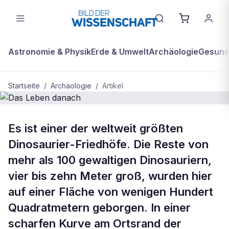
Astronomie & Physik
Erde & Umwelt
Archäologie
Gesundh
Startseite
/
Archäologie
/
Artikel
BDW Plus
ARCHÄOLOGIE
Es ist einer der weltweit größten
Das Leben danach
Dinosaurier-Friedhöfe. Die Reste von
mehr als 100 gewaltigen Dinosauriern,
vier bis zehn Meter groß, wurden hier
auf einer Fläche von wenigen Hundert
Quadratmetern geborgen. In einer
scharfen Kurve am Ortsrand der