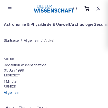
Astronomie & Physik
Erde & Umwelt
Archäologie
Gesundh
Startseite
/
Allgemein
/
Artikel
ALLGEMEIN
Das Kuscheltier läßt bitten
AUTOR
Redaktion wissenschaft.de
01. Juni 1999
LESEZEIT
1
Minute
RUBRIK
Allgemein