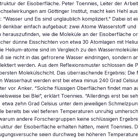
ruktur der Eisoberfläche. Peter Toennies, Leiter der Arbei
hselwirkungen am Göttinger Institut, macht kein Hehl aus
“Wasser und Eis sind unglaublich kompliziert.” Dabei ist ei
 denkbar einfach aufgebaut: zwei Atome Wasserstoff und
 herauszufinden, wie die Moleküle an der Eisoberfläche org
scher dünne Eisschichten von etwa 30 Atomlagen mit Hel
ie Helium-atome sind im Vergleich zu den Wassermolekülen
ß sie nicht in das gefrorene Wasser eindringen, sondern a
lektiert werden. Aus dem Reflexionsmuster schlossen die P
bersten Molekülschicht. Das überraschende Ergebnis: Die 
n Wasserhaut werden erst bei etwa minus 240 Grad Celsius
tter vor Anker. “Solche flüssigen Oberflächen findet man a
ielsweise bei Blei”, erklärt Toennies. “Allerdings erst bei s
 etwa zehn Grad Celsius unter dem jeweiligen Schmelzpunk
e bereits bei viel tieferen Temperaturen unruhig umhers
 warum andere Forschergruppen keine schlüssigen Ergebni
uktur der Eisoberfläche erhalten hätten, meint Toennies. 
ugungsversuche seien durchweg bei höheren Temperatur