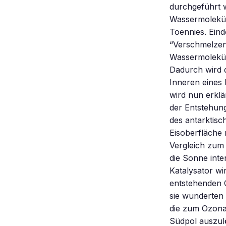
durchgeführt w
Wassermoleküle
Toennies. Eind
“Verschmelzen
Wassermolekül
Dadurch wird d
Inneren eines 
wird nun erkl
der Entstehung
des antarktisc
Eisoberfläche 
Vergleich zum 
die Sonne inte
Katalysator wir
entstehenden 
sie wunderten 
die zum Ozona
Südpol auszulö