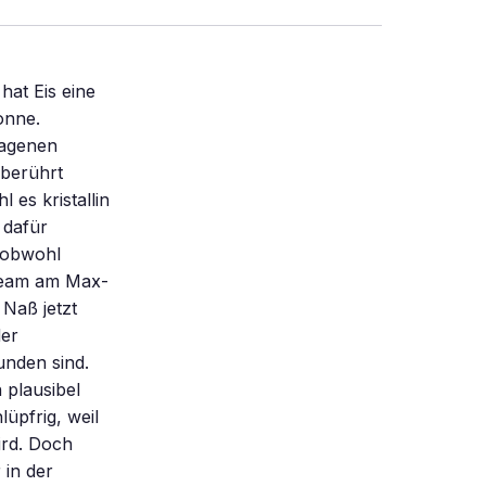
hat Eis eine
onne.
lagenen
 berührt
 es kristallin
 dafür
, obwohl
 Team am Max-
 Naß jetzt
der
unden sind.
 plausibel
lüpfrig, weil
ird. Doch
 in der