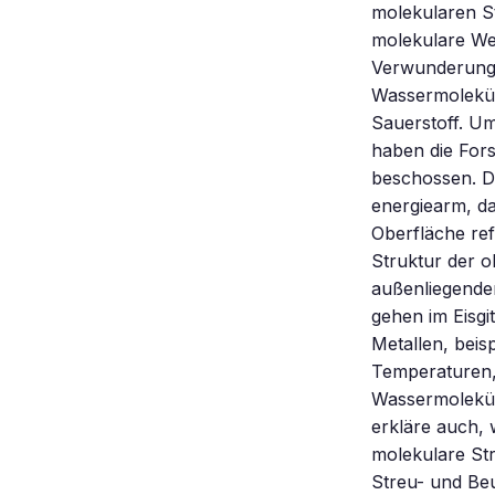
molekularen St
molekulare Wec
Verwunderung: 
Wassermolekül
Sauerstoff. Um
haben die For
beschossen. D
energiearm, da
Oberfläche ref
Struktur der o
außenliegende
gehen im Eisgi
Metallen, beisp
Temperaturen,
Wassermolekül
erkläre auch,
molekulare Str
Streu- und Be