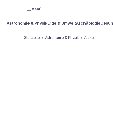
Menü
Astronomie & Physik
Erde & Umwelt
Archäologie
Gesun
Startseite
/
Astronomie & Physik
/
Artikel
ASTRONOMIE & PHYSIK
Das kalte
Phänomen