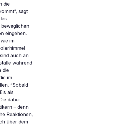
n die
kommt”, sagt
 das
m beweglichen
en eingehen.
 wie im
Polarhimmel
 sind auch an
istalle während
 die
die im
llen. “Sobald
Eis als
Die dabei
ikern – denn
he Reaktionen,
och über dem