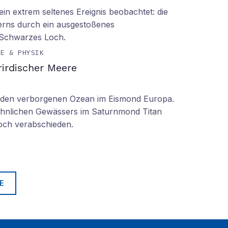
n extrem seltenes Ereignis beobachtet: die
erns durch ein ausgestoßenes
 Schwarzes Loch.
IE & PHYSIK
irdischer Meere
n den verborgenen Ozean im Eismond Europa.
 ähnlichen Gewässers im Saturnmond Titan
doch verabschieden.
E