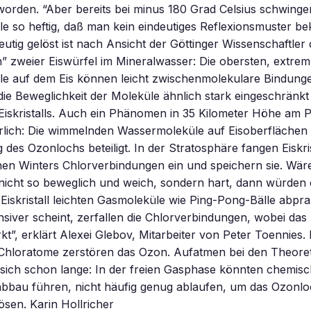
orden. “Aber bereits bei minus 180 Grad Celsius schwinge
 so heftig, daß man kein eindeutiges Reflexionsmuster be
eutig gelöst ist nach Ansicht der Göttinger Wissenschaftler
” zweier Eiswürfel im Mineralwasser: Die obersten, extre
e auf dem Eis können leicht zwischenmolekulare Bindung
ie Beweglichkeit der Moleküle ähnlich stark eingeschränkt
Eiskristalls. Auch ein Phänomen in 35 Kilometer Höhe am 
ärlich: Die wimmelnden Wassermoleküle auf Eisoberflächen
 des Ozonlochs beteiligt. In der Stratosphäre fangen Eiskr
hen Winters Chlorverbindungen ein und speichern sie. Wäre
nicht so beweglich und weich, sondern hart, dann würden 
Eiskristall leichten Gasmoleküle wie Ping-Pong-Bälle abpra
nsiver scheint, zerfallen die Chlorverbindungen, wobei das 
kt”, erklärt Alexei Glebov, Mitarbeiter von Peter Toennies. 
Chloratome zerstören das Ozon. Aufatmen bei den Theoret
sich schon lange: In der freien Gasphase könnten chemisc
bbau führen, nicht häufig genug ablaufen, um das Ozonl
sen. Karin Hollricher