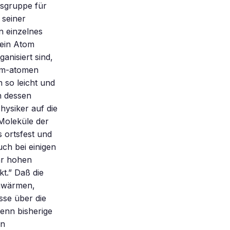
tsgruppe für
 seiner
n einzelnes
 ein Atom
anisiert sind,
ium-atomen
 so leicht und
n dessen
hysiker auf die
Moleküle der
 ortsfest und
uch bei einigen
ehr hohen
t.” Daß die
chwärmen,
sse über die
Denn bisherige
en