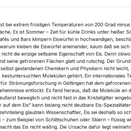
st bei extrem frostigen Temperaturen von 200 Grad minus 
läche. Es ist Sommer – Zeit für kühle Drinks unter heißer S
Cafés und Bars klimpern Eiswürfel in hochwandigen, besch
warum kleben die Eiswürfel aneinander, kaum daß sie sich
 nicht die einzige seltsame Eigenschaft von Eis. Denn obwohl
sind seine gefrorenen Flächen glatt und rutschig. Der Grund
h selbst gestandenen Chemikern und Physikern nicht leicht
 bestuntersuchten Molekülen gehört. Ein internationales
t für Strömungsforschung in Göttingen hat dem gefrorenen
Geheimnisse entlockt. Es fand heraus, daß die Moleküle an 
ußerst beweglich und nicht fest in das Kristallgitter eingeb
 auf dem Eis” kann bislang nicht deutbare Eis-Spezialitäten
zehntelang glaubten Wissenschaftler, Eis sei deshalb so sch
 – zum Beispiel von Schlittschuhen oder Skiern – flüssig w
macht das Eis nicht wäßrig. Die Ursache dafür liegt vielmehr