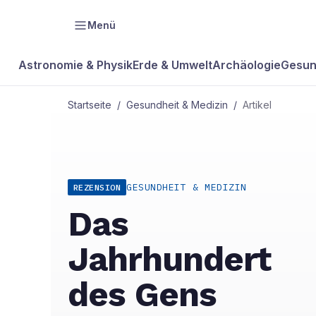
Menü
Astronomie & Physik
Erde & Umwelt
Archäologie
Gesun
Startseite
/
Gesundheit & Medizin
/
Artikel
GESUNDHEIT & MEDIZIN
REZENSION
Das
Jahrhundert
des Gens