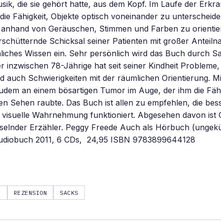
Musik, die sie gehört hatte, aus dem Kopf. Im Laufe der Erkr
die Fähigkeit, Objekte optisch voneinander zu unterscheid
ch anhand von Geräuschen, Stimmen und Farben zu orientie
erschütternde Schicksal seiner Patienten mit großer Anteiln
hliches Wissen ein. Sehr persönlich wird das Buch durch Sa
r inzwischen 78-Jährige hat seit seiner Kindheit Probleme,
 auch Schwierigkeiten mit der räumlichen Orientierung. M
zudem an einem bösartigen Tumor im Auge, der ihm die Fäh
en Sehen raubte. Das Buch ist allen zu empfehlen, die bes
e visuelle Wahrnehmung funktioniert. Abgesehen davon ist 
esselnder Erzähler. Peggy Freede Auch als Hörbuch (ungek
udiobuch 2011, 6 CDs,  24,95 ISBN 9783899644128
R
REZENSION
SACKS