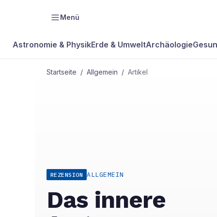
Menü
Astronomie & Physik
Erde & Umwelt
Archäologie
Gesun
Startseite
/
Allgemein
/
Artikel
ALLGEMEIN
REZENSION
Das innere