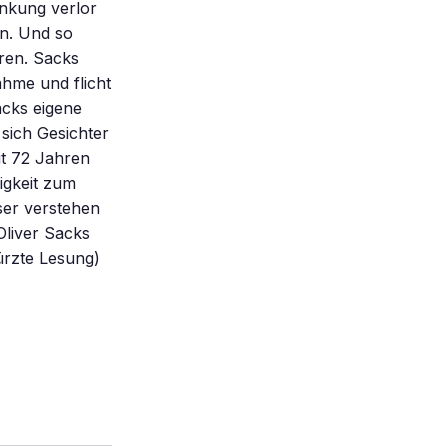
ankung verlor
en. Und so
ren. Sacks
ahme und flicht
cks eigene
 sich Gesichter
it 72 Jahren
igkeit zum
ser verstehen
Oliver Sacks
ürzte Lesung)