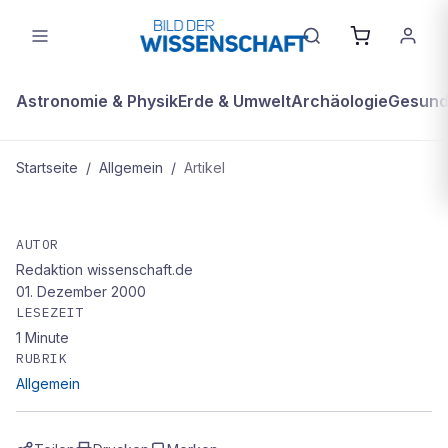
Astronomie & Physik
Erde & Umwelt
Archäologie
Gesundh
Startseite
/
Allgemein
/
Artikel
ALLGEMEIN
Das Gold der Königinnen
AUTOR
Redaktion wissenschaft.de
01. Dezember 2000
LESEZEIT
1
Minute
RUBRIK
Allgemein