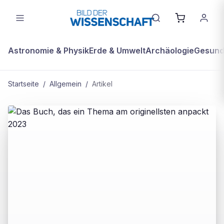
Astronomie & Physik
Erde & Umwelt
Archäologie
Gesundh
Startseite
/
Allgemein
/
Artikel