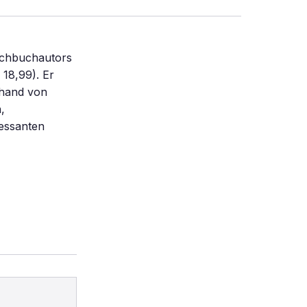
Sachbuchautors
 18,99). Er
nhand von
,
ressanten