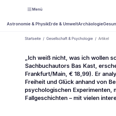
Menü
Astronomie & Physik
Erde & Umwelt
Archäologie
Gesun
Startseite
/
Gesellschaft & Psychologie
/
Artikel
GESELLSCHAFT & PSYCHOLOGIE
„Ich weiß nicht, was ich wollen s
Das
Sachbuchautors Bas Kast, erschein
Frankfurt/Main, € 18,99). Er ana
Buch
Freiheit und Glück anhand von B
psychologischen Experimenten, m
Fallgeschichten – mit vielen inte