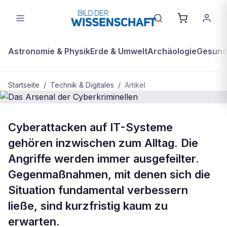
Astronomie & Physik
Erde & Umwelt
Archäologie
Gesundh
Startseite
/
Technik & Digitales
/
Artikel
BDW Plus
TECHNIK & DIGITALES
Cyberattacken auf IT-Systeme
Das Arsenal der Cyberkriminellen
gehören inzwischen zum Alltag. Die
Angriffe werden immer ausgefeilter.
Gegenmaßnahmen, mit denen sich die
Situation fundamental verbessern
ließe, sind kurzfristig kaum zu
erwarten.