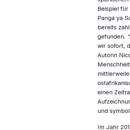
Beispiel für
Panga ya Sa
bereits zah
gefunden. “
wir sofort,
Autorin Nic
Menschheit
mittlerweile
ostafrikani
einen Zeit
Aufzeichnun
und symboli
Im Jahr 201