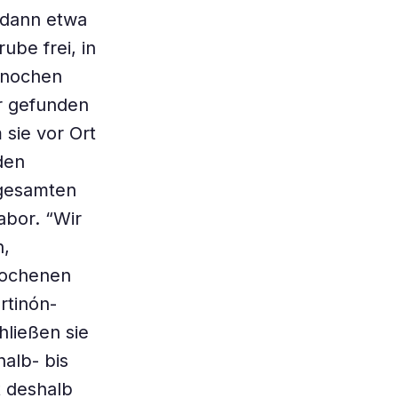
 dann etwa
be frei, in
Knochen
ir gefunden
sie vor Ort
den
 gesamten
abor. “Wir
n,
brochenen
rtinón-
ließen sie
alb- bis
t deshalb