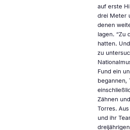
auf erste H
drei Meter 
denen weit
lagen. “Zu 
hatten. Und
zu untersu
Nationalmu
Fund ein un
begannen, T
einschließl
Zähnen und 
Torres. Au
und ihr Tea
dreijährige