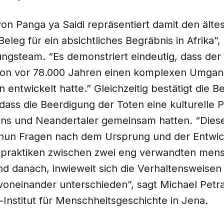
on Panga ya Saidi repräsentiert damit den älte
leg für ein absichtliches Begräbnis in Afrika”, 
ngsteam. “Es demonstriert eindeutig, dass de
hon vor 78.000 Jahren einen komplexen Umgan
 entwickelt hatte.” Gleichzeitig bestätigt die B
ass die Beerdigung der Toten eine kulturelle Pra
ns und Neandertaler gemeinsam hatten. “Dies
r nun Fragen nach dem Ursprung und der Entwi
spraktiken zwischen zwei eng verwandten mens
nd danach, inwieweit sich die Verhaltensweisen
oneinander unterschieden”, sagt Michael Petr
Institut für Menschheitsgeschichte in Jena.