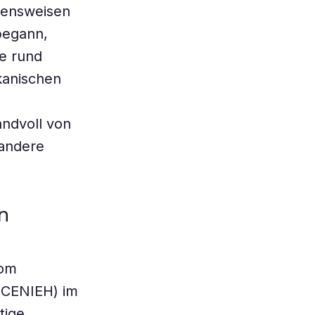
tensweisen
 begann,
ie rund
ikanischen
andvoll von
 andere
n
vom
(CENIEH) im
tige