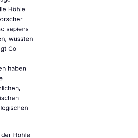
die Höhle
Forscher
mo sapiens
en, wussten
agt Co-
gen haben
e
lichen,
ischen
ologischen
 der Höhle