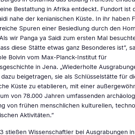
 eine Bestattung in Afrika entdeckt. Fundort ist 
idi nahe der kenianischen Küste. In ihr haben 
lreiche Spuren einer Besiedlung durch den Ho
Als wir Panga ya Saidi zum ersten Mal besucht
 dass diese Stätte etwas ganz Besonderes ist”, s
ole Boivin vom Max-Planck-Institut für
sgeschichte in Jena. „Wiederholte Ausgrabun
 dazu beigetragen, sie als Schlüsselstätte für di
sche Küste zu etablieren, mit einer außergewöhn
raum von 78.000 Jahren umfassenden archäolog
g von frühen menschlichen kulturellen, techn
schen Aktivitäten.”
3 stießen Wissenschaftler bei Ausgrabungen in