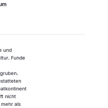
 um
e und
ltur. Funde
egruben.
statteten
atkontinent
t nicht
 mehr als