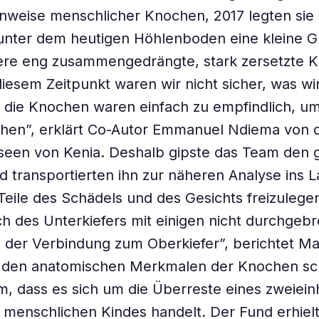
inweise menschlicher Knochen, 2017 legten sie
unter dem heutigen Höhlenboden eine kleine Gru
ere eng zusammengedrängte, stark zersetzte 
diesem Zeitpunkt waren wir nicht sicher, was w
 die Knochen waren einfach zu empfindlich, um 
chen”, erklärt Co-Autor Emmanuel Ndiema von 
seen von Kenia. Deshalb gipste das Team den
d transportierten ihn zur näheren Analyse ins L
eile des Schädels und des Gesichts freizulege
ich des Unterkiefers mit einigen nicht durchge
der Verbindung zum Oberkiefer”, berichtet Ma
s den anatomischen Merkmalen der Knochen sch
m, dass es sich um die Überreste eines zweieinh
n menschlichen Kindes handelt. Der Fund erhiel