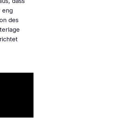
us, dass
r eng
ion des
terlage
richtet