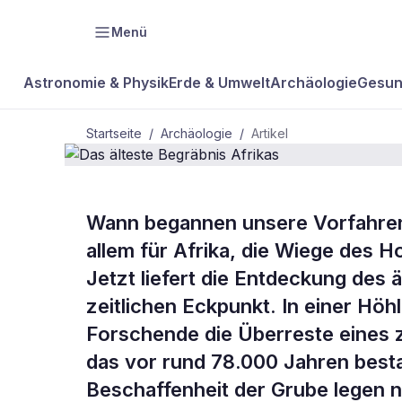
Menü
Astronomie & Physik
Erde & Umwelt
Archäologie
Gesun
Startseite
/
Archäologie
/
Artikel
ARCHÄOLOGIE
Wann begannen unsere Vorfahren, 
Das älteste 
allem für Afrika, die Wiege des 
Jetzt liefert die Entdeckung des 
Afrikas
zeitlichen Eckpunkt. In einer Hö
Forschende die Überreste eines z
das vor rund 78.000 Jahren besta
Beschaffenheit der Grube legen n