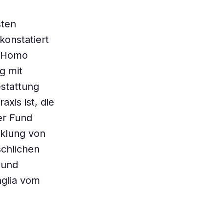
sten
konstatiert
r Homo
g mit
estattung
xis ist, die
er Fund
cklung von
chlichen
 und
aglia vom