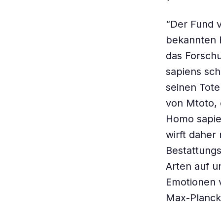
“Der Fund v
bekannten Be
das Forschu
sapiens sc
seinen Toten
von Mtoto, d
Homo sapie
wirft dahe
Bestattung
Arten auf u
Emotionen v
Max-Planck-