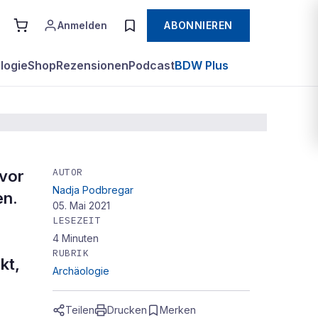
Anmelden
ABONNIEREN
logie
Shop
Rezensionen
Podcast
BDW Plus
AUTOR
 vor
Nadja Podbregar
en.
05. Mai 2021
LESEZEIT
4
Minuten
RUBRIK
kt,
Archäologie
Teilen
Drucken
Merken