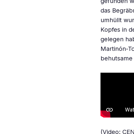
gefunden w
das Begräbn
umhüllt wur
Kopfes in d
gelegen hab
Martinón-To
behutsame 
(Video: CE