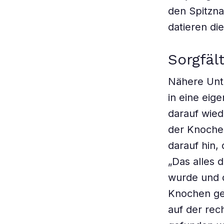
den Spitzna
datieren di
Sorgfäl
Nähere Unt
in eine eig
darauf wied
der Knoche
darauf hin,
„Das alles 
wurde und d
Knochen ge
auf der rec