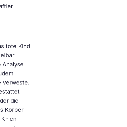
ftler
s tote Kind
telbar
e Analyse
zudem
e verweste.
estattet
der die
os Körper
 Knien