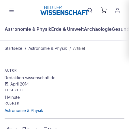
Astronomie & Physik
Erde & Umwelt
Archäologie
Gesundh
Startseite
/
Astronomie & Physik
/
Artikel
ASTRONOMIE & PHYSIK
Da waren's wieder vier
AUTOR
Redaktion wissenschaft.de
15. April 2014
LESEZEIT
1
Minute
RUBRIK
Astronomie & Physik