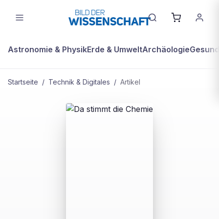
Astronomie & Physik
Erde & Umwelt
Archäologie
Gesundh
Startseite
/
Technik & Digitales
/
Artikel