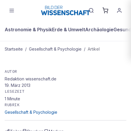
Astronomie & Physik
Erde & Umwelt
Archäologie
Gesundh
Startseite
/
Gesellschaft & Psychologie
/
Artikel
GESELLSCHAFT & PSYCHOLOGIE
Da irrt Professor Spitzer!
AUTOR
Redaktion wissenschaft.de
19. März 2013
LESEZEIT
1
Minute
RUBRIK
Gesellschaft & Psychologie