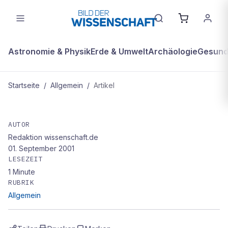
Astronomie & Physik
Erde & Umwelt
Archäologie
Gesundh
Startseite
/
Allgemein
/
Artikel
ALLGEMEIN
Da fehlt ein Löffel voll Gehirn
AUTOR
Redaktion wissenschaft.de
01. September 2001
LESEZEIT
1
Minute
RUBRIK
Allgemein