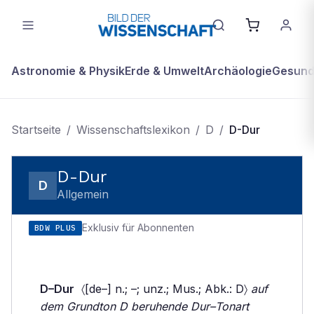
Astronomie & Physik
Erde & Umwelt
Archäologie
Gesundh
Startseite
/
Wissenschaftslexikon
/
D
/
D-Dur
D-Dur
D
Allgemein
Exklusiv für Abonnenten
BDW PLUS
D–Dur
〈[de–] n.; –; unz.; Mus.; Abk.: D〉
auf
dem Grundton D beruhende Dur–Tonart