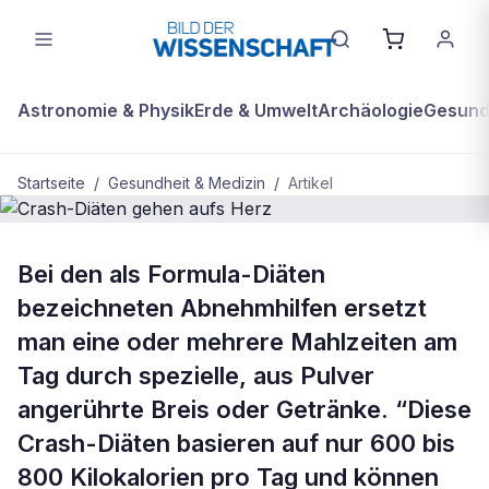
Astronomie & Physik
Erde & Umwelt
Archäologie
Gesundh
Startseite
/
Gesundheit & Medizin
/
Artikel
GESUNDHEIT & MEDIZIN
Bei den als Formula-Diäten
Crash-Diäten gehen aufs Herz
bezeichneten Abnehmhilfen ersetzt
man eine oder mehrere Mahlzeiten am
Tag durch spezielle, aus Pulver
angerührte Breis oder Getränke. “Diese
Crash-Diäten basieren auf nur 600 bis
800 Kilokalorien pro Tag und können