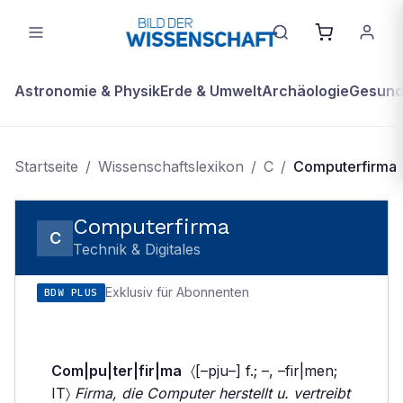
Astronomie & Physik
Erde & Umwelt
Archäologie
Gesundh
Startseite
/
Wissenschaftslexikon
/
C
/
Computerfirma
Computerfirma
C
Technik & Digitales
Exklusiv für Abonnenten
BDW PLUS
Com|pu|ter|fir|ma
〈[–pju–] f.; –, –fir|men;
IT〉
Firma, die Computer herstellt u. vertreibt