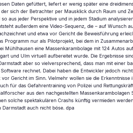
esen Daten gefüttert, liefert er wenig später eine dreidimen
i der sich der Betrachter per Mausklick durch Raum und Z
 so aus jeder Perspektive und in jedem Stadium analysiere
tsteht außerdem eine Video-Sequenz, die – auf Wunsch auc
achzeichnet und etwa vor Gericht die Beweisführung erleic
das Programm nur als Pilotprojekt, bei dem in Zusammenarbe
ei Mühlhausen eine Massenkarambolage mit 124 Autos au
gart und Ulm virtuell aufbereitet wurde. Die Ergebnisse si
armstadt aber so vielversprechend, dass man mit einer ba
 Software rechnet. Dabei haben die Entwickler jedoch nich
t vor Gericht im Sinn. Vielmehr wollen sie die Erkenntnisse 
uch für das Gefahrentraining von Polizei und Rettungskräft
llforscher aus den nachgestellten Massenkarambolagen 
enen solche spektakulären Crashs künftig vermieden werde
n Darmstadt auch nicht böse. dpa