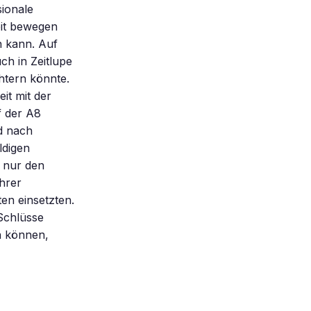
sionale
eit bewegen
n kann. Auf
h in Zeitlupe
htern könnte.
it mit der
f der A8
nd nach
ldigen
t nur den
ihrer
en einsetzten.
Schlüsse
n können,