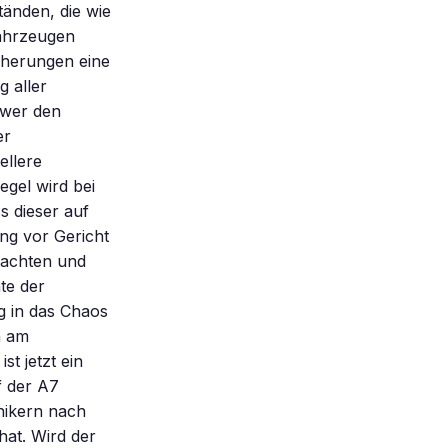
tänden, die wie
Fahrzeugen
icherungen eine
 aller
, wer den
er
ellere
egel wird bei
 dieser auf
ung vor Gericht
tachten und
te der
g in das Chaos
n am
t jetzt ein
f der A7
nikern nach
hat. Wird der