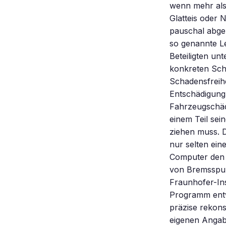
wenn mehr als 
Glatteis oder 
pauschal abger
so genannte L
Beteiligten un
konkreten Sch
Schadensfreihe
Entschädigung 
Fahrzeugschäd
einem Teil sei
ziehen muss. D
nur selten ein
Computer den 
von Bremsspur
Fraunhofer-Ins
Programm entw
präzise rekons
eigenen Angabe