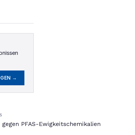
bnissen
EGEN →
S
gegen PFAS-Ewigkeitschemikalien