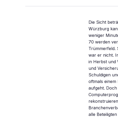
Die Sicht betr
Würzburg kann
weniger Minut
70 werden verl
Trümmerfeld. S
war er nicht. 
in Herbst und 
und Versicher
Schuldigen un
oftmals einem 
aufgeht. Doch 
Computerprogr
rekonstruieren
Branchenverba
alle Beteiligt