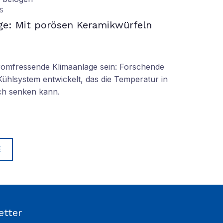
S
ge: Mit porösen Keramikwürfeln
tromfressende Klimaanlage sein: Forschende
Kühlsystem entwickelt, das die Temperatur in
ch senken kann.
E
etter