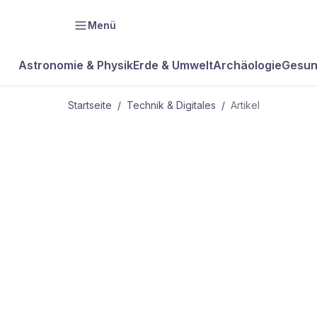
Menü
Astronomie & Physik
Erde & Umwelt
Archäologie
Gesun
Startseite
/
Technik & Digitales
/
Artikel
TECHNIK & DIGITALES
Computer sol
Rechner anal
Massenkara