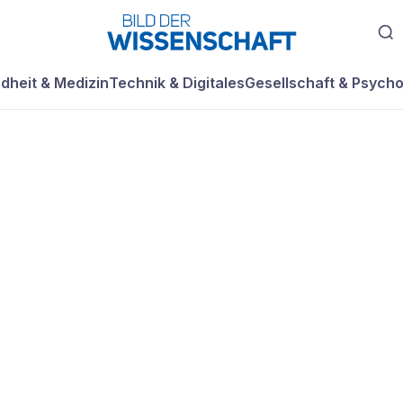
dheit & Medizin
Technik & Digitales
Gesellschaft & Psycho
l Nebel lichten 
ysiert
mbolagen