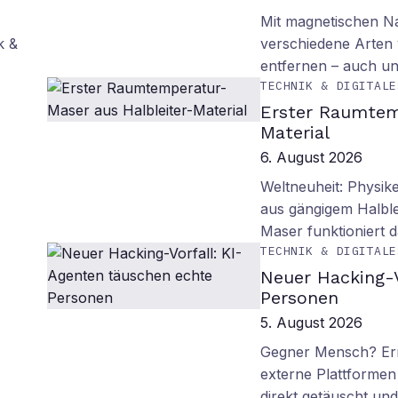
Mit magnetischen Na
k &
verschiedene Arten
entfernen – auch un
TECHNIK & DIGITALE
Erster Raumtem
Material
6. August 2026
Weltneuheit: Physik
aus gängigem Halblei
Maser funktioniert
TECHNIK & DIGITALE
Neuer Hacking-V
Personen
5. August 2026
Gegner Mensch? Ern
externe Plattformen
direkt getäuscht un