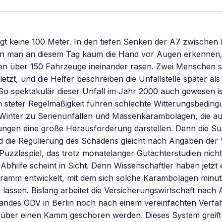
ägt keine 100 Meter. In den tiefen Senken der A7 zwischen
 man an diesem Tag kaum die Hand vor Augen erkennen, 
en über 150 Fahrzeuge ineinander rasen. Zwei Menschen s
etzt, und die Helfer beschreiben die Unfallstelle später al
o spektakulär dieser Unfall im Jahr 2000 auch gewesen ist 
In steter Regelmäßigkeit führen schlechte Witterungsbedin
Winter zu Serienunfällen und Massenkarambolagen, die auc
ungen eine große Herausforderung darstellen. Denn die S
d die Regulierung des Schadens gleicht nach Angaben der 
Puzzlespiel, das trotz monatelanger Gutachterstudien nich
Abhilfe scheint in Sicht. Denn Wissenschaftler haben jetzt 
amm entwickelt, mit dem sich solche Karambolagen minut
 lassen. Bislang arbeitet die Versicherungswirtschaft nach
ndes GDV in Berlin noch nach einem vereinfachten Verfa
en über einen Kamm geschoren werden. Dieses System greif