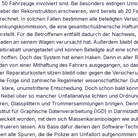
50 Fahrzeuge involviert sind. Bei besonders widrigen Ums
Nebel der Rekonstruktion erschweren, wird bereits ab 20 
echnet. In solchen Fällen bestimmen alle beteiligten Vers
enkungskommission, die eine gesamtschuldnerische Haftung
terstellt. Für die Betroffenen entfällt dadurch der Nachweis
aden an seinem Wagen verursacht hat. Außerdem bleibt d
itsrabatt unangetastet und können Beteiligte auf eine schn
hoffen. Doch das System hat einen Haken. Denn in aller R
en von einer Mithaftung des Fahrers ausgegangen, so dass
ner Reparaturkosten sitzen bleibt oder gegen die Versicher
ie Folge sind zahlreiche Regalmeter wissenschaftlicher Gu
e klare, unumstrittene Entscheidung. Doch schon bald könn
Nebel über so mancher Unfallanalyse lichten und Ordnun
en, Glassplittern und Trümmersammlungen bringen. Den
titut für Graphische Datenverarbeitung (IGD) in Darmstadt is
ickelt worden, mit dem sich Massenkarambolagen wie au
truieren lassen. Als Basis dafür dienen den Software-Tech
n alle Spuren, die die Polizei am Unfallort aufgenommen 