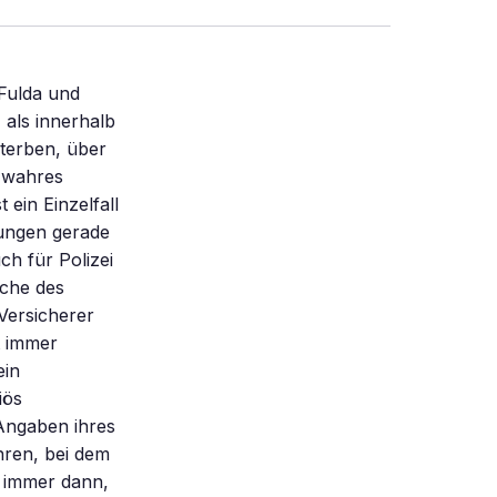
 Fulda und
als innerhalb
terben, über
s wahres
ein Einzelfall
gungen gerade
h für Polizei
uche des
Versicherer
t immer
ein
iös
 Angaben ihres
hren, bei dem
t immer dann,