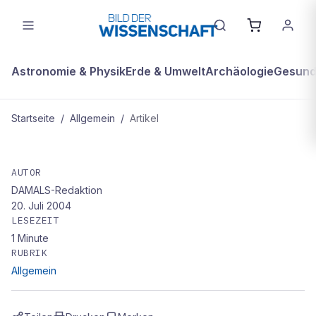
Astronomie & Physik
Erde & Umwelt
Archäologie
Gesundh
Startseite
/
Allgemein
/
Artikel
ALLGEMEIN
COMMUNITY LESEN
AUTOR
DAMALS-Redaktion
20. Juli 2004
LESEZEIT
1
Minute
RUBRIK
Allgemein