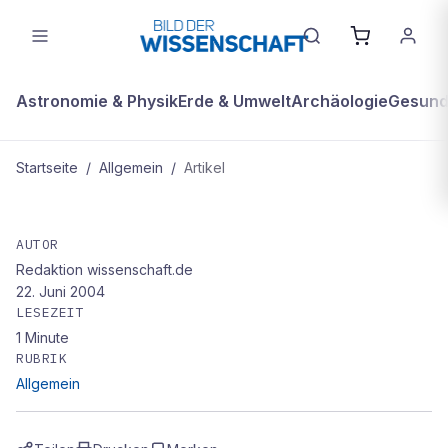
Astronomie & Physik
Erde & Umwelt
Archäologie
Gesundh
Startseite
/
Allgemein
/
Artikel
ALLGEMEIN
COMMUNITY
AUTOR
Redaktion wissenschaft.de
22. Juni 2004
LESEZEIT
1
Minute
RUBRIK
Allgemein