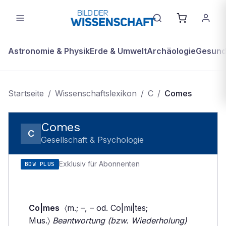
Astronomie & Physik
Erde & Umwelt
Archäologie
Gesundh
Startseite
/
Wissenschaftslexikon
/
C
/
Comes
Comes
C
Gesellschaft & Psychologie
Exklusiv für Abonnenten
BDW PLUS
Co|mes
〈m.; –, – od. Co|mi|tes;
Mus.〉
Beantwortung (bzw. Wiederholung)