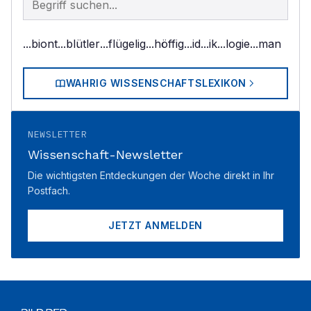
...biont
...blütler
...flügelig
...höffig
...id
...ik
...logie
...man
WAHRIG WISSENSCHAFTSLEXIKON
NEWSLETTER
Wissenschaft-Newsletter
Die wichtigsten Entdeckungen der Woche direkt in Ihr
Postfach.
JETZT ANMELDEN