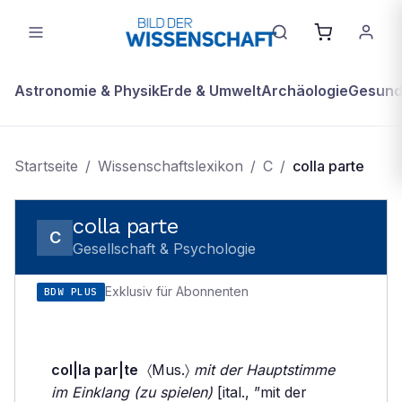
Astronomie & Physik
Erde & Umwelt
Archäologie
Gesundh
Startseite
/
Wissenschaftslexikon
/
C
/
colla parte
colla parte
C
Gesellschaft & Psychologie
Exklusiv für Abonnenten
BDW PLUS
col|la par|te
〈Mus.〉
mit der Hauptstimme
im Einklang (zu spielen)
[ital., ”mit der