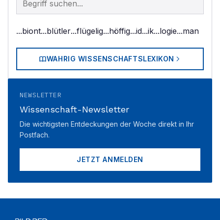
...biont
...blütler
...flügelig
...höffig
...id
...ik
...logie
...man
WAHRIG WISSENSCHAFTSLEXIKON
NEWSLETTER
Wissenschaft-Newsletter
Die wichtigsten Entdeckungen der Woche direkt in Ihr
Postfach.
JETZT ANMELDEN