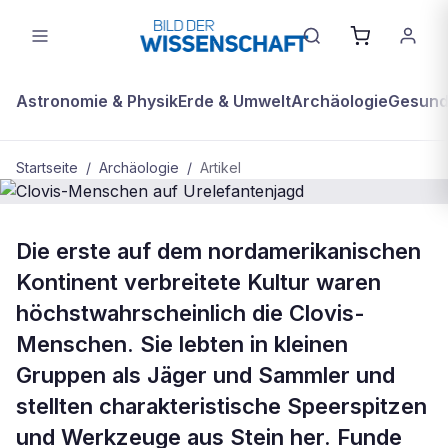
Astronomie & Physik
Erde & Umwelt
Archäologie
Gesundh
Startseite
/
Archäologie
/
Artikel
ARCHÄOLOGIE
Die erste auf dem nordamerikanischen
Clovis-Menschen auf
Kontinent verbreitete Kultur waren
Urelefantenjagd
höchstwahrscheinlich die Clovis-
Menschen. Sie lebten in kleinen
Gruppen als Jäger und Sammler und
stellten charakteristische Speerspitzen
und Werkzeuge aus Stein her. Funde